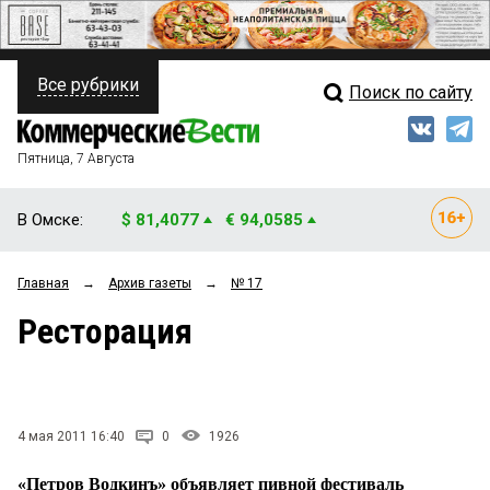
Все рубрики
Поиск по сайту
ПОЛИТИКА
Свежий выпуск
Медиа
ФИНАНСЫ
Пятница, 7 Августа
Кто есть кто
НЕДВИЖИМОСТЬ
В Омске:
$ 81,4077
€ 94,0585
Интервью
БИЗНЕС
Главная
→
Архив газеты
→
№ 17
Мнения
ОБЩЕСТВО
Ресторация
Рейтинги
ЗАКОН
Блоги
НОВОСТИ КОМПАНИЙ
Архив
4 мая 2011 16:40
0
1926
ПРОИСШЕСТВИЯ
«Петров Водкинъ» объявляет пивной фестиваль