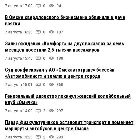
7 августа 17:00
0
94
В Омске свердловского бизнесмена обвинили в даче
взятки
7 августа 16:30
0
187
Залы ожидания «Комфорт» на двух вокзалах за семь
месяцев посетили 2,5 тысячи пассажиров
7 августа 15:45
0
188
Суд конфисковал у АО «Омскавтотранс» бассейн
«Автомобилист» и землю в центре города
7 августа 15:01
0
360
Генеральный директор покинул женский волейбольный
клуб «Омичка»
7 августа 14:00
2
297
Парад физкультурников остановит транспорт и поменяет
маршруты автобусов в центре Омска
7 августа 13:20
2
293