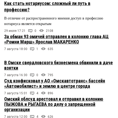
Как стать нотариусом: сложный ли путь в
профессию?
В отличие от распространенного мнения доступ в профессию
нотариуса является открытым
29 июля 17:21
0
2108
За обман 93 омичей отправлен в колонию глава АЦ
«Ромни Марш» Ярослав МАКАРЕНКО
7 августа 18:00
1
635
В Омске свердловского бизнесмена обвинили в даче
взятки
7 августа 16:30
0
795
Суд конфисковал у АО «Омскавтотранс» бассейн
«Автомобилист» и землю в центре города
7 августа 15:01
4
896
Омский облсуд арестовал и отправил в колонию
ПЫЖОВА и РЫГАЕВА по делу о запрещенной
организации
7 августа 12:00
4
626