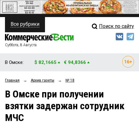
Все рубрики
Поиск по сайту
ПОЛИТИКА
Свежий выпуск
Медиа
ФИНАНСЫ
Суббота, 8 Августа
Кто есть кто
НЕДВИЖИМОСТЬ
В Омске:
$ 82,1665
€ 94,8366
Интервью
БИЗНЕС
Главная
→
Архив газеты
→
№ 18
Мнения
ОБЩЕСТВО
В Омске при получении
Рейтинги
ЗАКОН
взятки задержан сотрудник
Блоги
НОВОСТИ КОМПАНИЙ
МЧС
Архив
ПРОИСШЕСТВИЯ