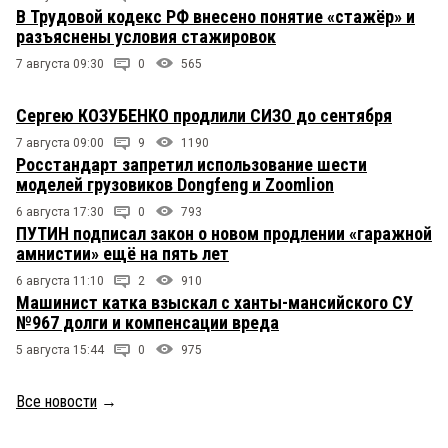
В Трудовой кодекс РФ внесено понятие «стажёр» и
разъяснены условия стажировок
7 августа 09:30
0
565
Сергею КОЗУБЕНКО продлили СИЗО до сентября
7 августа 09:00
9
1190
Росстандарт запретил использование шести
моделей грузовиков Dongfeng и Zoomlion
6 августа 17:30
0
793
ПУТИН подписал закон о новом продлении «гаражной
амнистии» ещё на пять лет
6 августа 11:10
2
910
Машинист катка взыскал с ханты-мансийского СУ
№967 долги и компенсации вреда
5 августа 15:44
0
975
Все новости
→