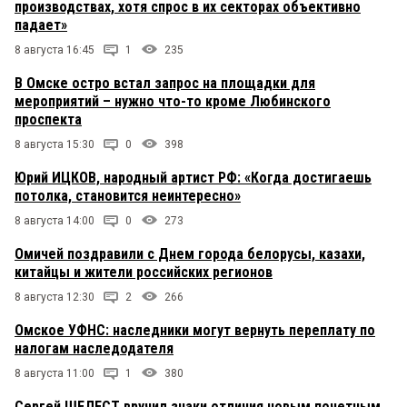
производствах, хотя спрос в их секторах объективно
падает»
8 августа 16:45
1
235
В Омске остро встал запрос на площадки для
мероприятий – нужно что-то кроме Любинского
проспекта
8 августа 15:30
0
398
Юрий ИЦКОВ, народный артист РФ: «Когда достигаешь
потолка, становится неинтересно»
8 августа 14:00
0
273
Омичей поздравили с Днем города белорусы, казахи,
китайцы и жители российских регионов
8 августа 12:30
2
266
Омское УФНС: наследники могут вернуть переплату по
налогам наследодателя
8 августа 11:00
1
380
Сергей ШЕЛЕСТ вручил знаки отличия новым почетным