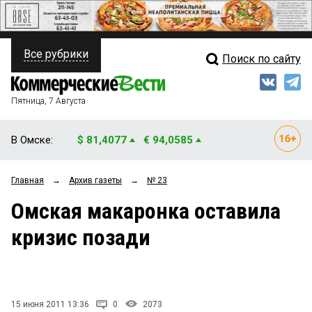
Все рубрики
Поиск по сайту
ПОЛИТИКА
Свежий выпуск
Медиа
ФИНАНСЫ
Пятница, 7 Августа
Кто есть кто
НЕДВИЖИМОСТЬ
В Омске:
$ 81,4077
€ 94,0585
Интервью
БИЗНЕС
Главная
→
Архив газеты
→
№ 23
Мнения
ОБЩЕСТВО
Омская макаронка оставила
Рейтинги
ЗАКОН
кризис позади
Блоги
НОВОСТИ КОМПАНИЙ
Архив
ПРОИСШЕСТВИЯ
15 июня 2011 13:36
0
2073