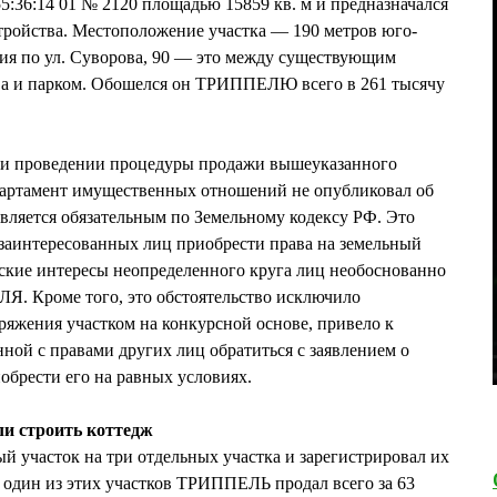
5:36:14 01 № 2120 площадью 15859 кв. м и предназначался
тройства. Местоположение участка — 190 метров юго-
ия по ул. Суворова, 90 — это между существующим
а и парком. Обошелся он ТРИППЕЛЮ всего в 261 тысячу
при проведении процедуры продажи вышеуказанного
епартамент имущественных отношений не опубликовал об
вляется обязательным по Земельному кодексу РФ. Это
заинтересованных лиц приобрести права на земельный
ские интересы неопределенного круга лиц необоснованно
Я. Кроме того, это обстоятельство исключило
яжения участком на конкурсной основе, привело к
ной с правами других лиц обратиться с заявлением о
обрести его на равных условиях.
 строить коттедж
й участок на три отдельных участка и зарегистрировал их
да один из этих участков ТРИППЕЛЬ продал всего за 63