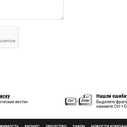
иску
Нашли ошибк
рческие вести»
Выделите фрагм
нажмите Ctrl + E
ЖИМОСТЬ
БИЗНЕС
ОБЩЕСТВО
ЗАКОН
НОВОСТИ КОМПАН