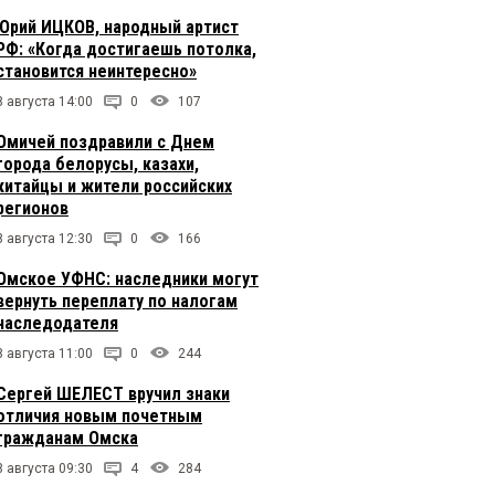
Юрий ИЦКОВ, народный артист
РФ: «Когда достигаешь потолка,
становится неинтересно»
8 августа 14:00
0
107
Омичей поздравили с Днем
города белорусы, казахи,
китайцы и жители российских
регионов
8 августа 12:30
0
166
Омское УФНС: наследники могут
вернуть переплату по налогам
наследодателя
8 августа 11:00
0
244
Сергей ШЕЛЕСТ вручил знаки
отличия новым почетным
гражданам Омска
8 августа 09:30
4
284