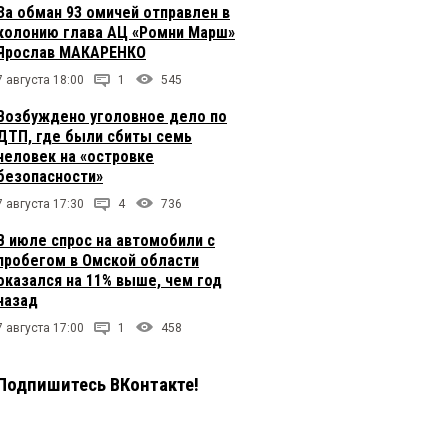
За обман 93 омичей отправлен в
колонию глава АЦ «Ромни Марш»
Ярослав МАКАРЕНКО
7 августа 18:00
1
545
Возбуждено уголовное дело по
ДТП, где были сбиты семь
человек на «островке
безопасности»
7 августа 17:30
4
736
В июле спрос на автомобили с
пробегом в Омской области
оказался на 11% выше, чем год
назад
7 августа 17:00
1
458
Подпишитесь ВКонтакте!