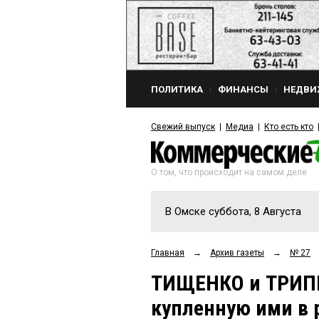
ПОЛИТИКА
ФИНАНСЫ
НЕДВИ
Свежий выпуск
Медиа
Кто есть кто
О том, что происходит на самом деле
В Омске суббота, 8 Августа
Главная
→
Архив газеты
→
№ 27
ТИЩЕНКО и ТРИПП
купленную ими в 