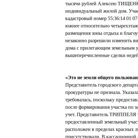
тысячи рублей Алексею ТИЩЕНКО.
индивидуальный жилой дом. Участ
кадастровый номер 55:36:14 01 07
южнее относительно четырехэтажн
размещения зоны отдыха и благоу
незаконно разрешили изменить в
дома с прилегающим земельным у
вышеперечисленные сделки недейс
«Это не земли общего пользован
Представитель городского депар
прокуратуры не признала. Указал
требовалась, поскольку предоста
после формирования участка по з
учет. Представитель ТРИППЕЛЯ та
предоставленный земельный участ
расположен в пределах красных 
присутствовали. В кассационной