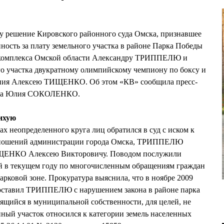
у решение Кировского районного суда Омска, признавшее
ность за плату земельного участка в районе Парка Победы
 комплекса Омской области Александру ТРИППЕЛЮ и
о участка двукратному олимпийскому чемпиону по боксу и
рания Алексею ТИЩЕНКО. Об этом «КВ» сообщила пресс-
суда Юлия СОКОЛЕНКО.
ихую
х неопределенного круга лиц обратился в суд с иском к
тношений администрации города Омска, ТРИППЕЛЮ
ЩЕНКО Алексею Викторовичу. Поводом послужили
ой в текущем году по многочисленным обращениям граждан
арковой зоне. Прокуратура выяснила, что в ноябре 2009
доставил ТРИППЕЛЮ с нарушением закона в районе парка
ящийся в муниципальной собственности, для целей, не
нный участок относился к категории земель населенных