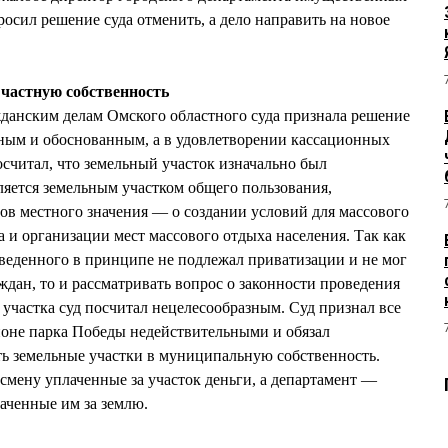
л решение суда отменить, а дело направить на новое
 частную собственность
жданским делам Омского областного суда признала решение
нным и обоснованным, а в удовлетворении кассационных
осчитал, что земельный участок изначально был
вляется земельным участком общего пользования,
в местного значения — о создании условий для массового
а и организации мест массового отдыха населения. Так как
веденного в принципе не подлежал приватизации и не мог
ждан, то и рассматривать вопрос о законности проведения
участка суд посчитал нецелесообразным. Суд признал все
йоне парка Победы недействительными и обязал
емельные участки в муниципальную собственность.
мену уплаченные за участок деньги, а департамент —
лаченные им за землю.