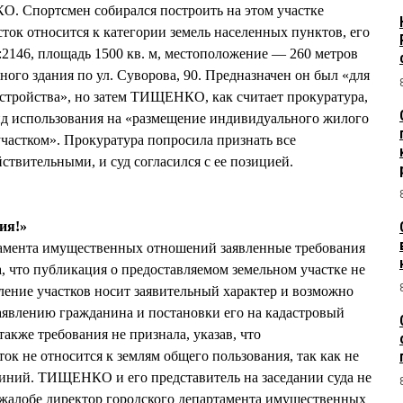
 Спортсмен собирался построить на этом участке
ок относится к категории земель населенных пунктов, его
:2146, площадь 1500 кв. м, местоположение — 260 метров
ого здания по ул. Суворова, 90. Предназначен он был «для
стройства», но затем ТИЩЕНКО, как считает прокуратура,
ид использования на «размещение индивидуального жилого
частком». Прокуратура попросила признать все
твительными, и суд согласился с ее позицией.
ия!»
тамента имущественных отношений заявленные требования
а, что публикация о предоставляемом земельном участке не
вление участков носит заявительный характер и возможно
аявлению гражданина и постановки его на кадастровый
кже требования не признала, указав, что
ок не относится к землям общего пользования, так как не
линий. ТИЩЕНКО и его представитель на заседании суда не
 жалобе директор городского департамента имущественных