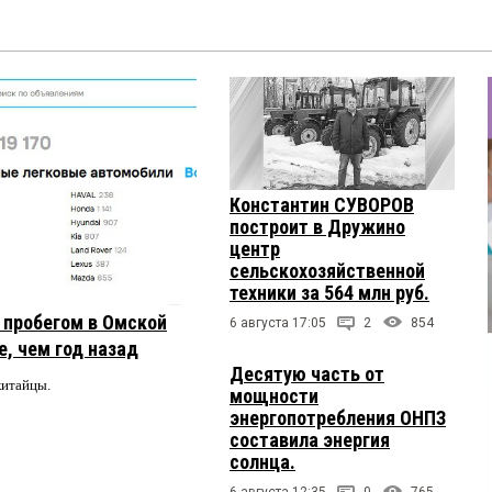
Константин СУВОРОВ
построит в Дружино
центр
сельскохозяйственной
техники за 564 млн руб.
с пробегом в Омской
6 августа 17:05
2
854
, чем год назад
Десятую часть от
китайцы.
мощности
энергопотребления ОНПЗ
составила энергия
солнца.
6 августа 12:35
0
765