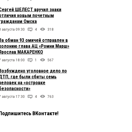
Сергей ШЕЛЕСТ вручил знаки
отличия новым почетным
гражданам Омска
8 августа 09:30
4
318
За обман 93 омичей отправлен в
колонию глава АЦ «Ромни Марш»
Ярослав МАКАРЕНКО
7 августа 18:00
1
567
Возбуждено уголовное дело по
ДТП, где были сбиты семь
человек на «островке
безопасности»
7 августа 17:30
4
763
Подпишитесь ВКонтакте!