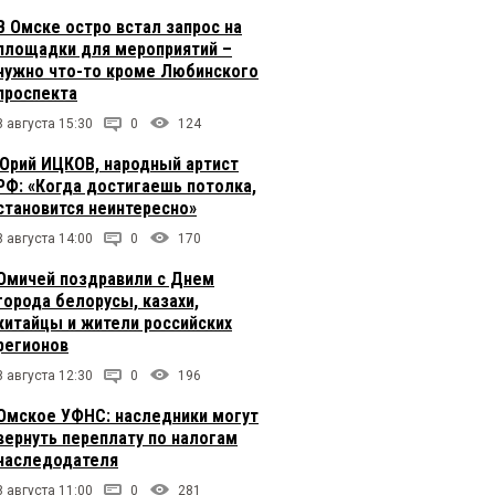
В Омске остро встал запрос на
площадки для мероприятий –
нужно что-то кроме Любинского
проспекта
8 августа 15:30
0
124
Юрий ИЦКОВ, народный артист
РФ: «Когда достигаешь потолка,
становится неинтересно»
8 августа 14:00
0
170
Омичей поздравили с Днем
города белорусы, казахи,
китайцы и жители российских
регионов
8 августа 12:30
0
196
Омское УФНС: наследники могут
вернуть переплату по налогам
наследодателя
8 августа 11:00
0
281