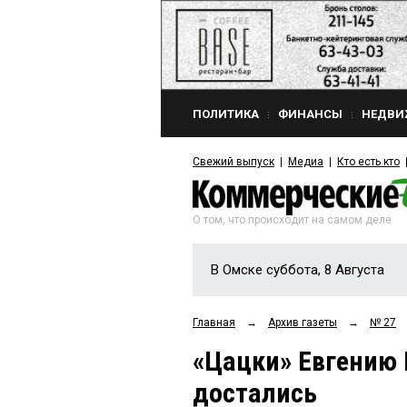
ПОЛИТИКА
ФИНАНСЫ
НЕДВИ
Свежий выпуск
Медиа
Кто есть кто
О том, что происходит на самом деле
В Омске суббота, 8 Августа
Главная
→
Архив газеты
→
№ 27
«Цацки» Евгению
достались