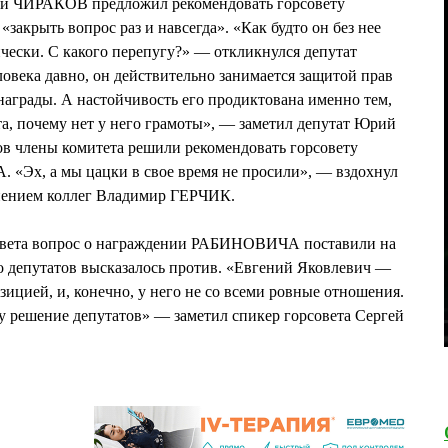
ай ЧИРАКОВ предложил рекомендовать горсовету
закрыть вопрос раз и навсегда». «Как будто он без нее
ически. С какого перепугу?» — откликнулся депутат
века давно, он действительно занимается защитой прав
 награды. А настойчивость его продиктована именно тем,
та, почему нет у него грамоты», — заметил депутат Юрий
 члены комитета решили рекомендовать горсовету
«Эх, а мы цацки в свое время не просили», — вздохнул
мнением коллег Владимир ГЕРЧИК.
совета вопрос о награждении РАБИНОВИЧА поставили на
о депутатов высказалось против. «Евгений Яковлевич —
ицией, и, конечно, у него не со всеми ровные отношения.
у решение депутатов» — заметил спикер горсовета Сергей