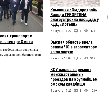
Компания «Омдорстрой»
Валоди ГЕВОРГЯНА
благоустроила площадь у
КДЦ «Иртыш»
7 августа 11:20
1
421
овит транспорт и
в в центре Омска
Омская область ввела
режим ЧС в агросекторе
ся требованиями временных
из-за засухи
ть меры личной безопасности.
5 августа 18:07
7
912
КСУ взялся за ремонт
межквартальных
проездов на крупнейшем
омском кладбище
5 августа 17:25
3
1219