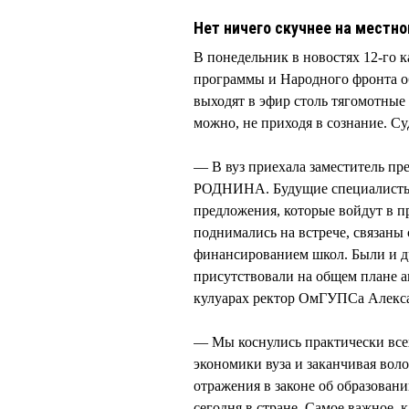
Нет ничего скучнее на местно
В понедельник в новостях 12-го 
программы и Народного фронта о
выходят в эфир столь тягомотные 
можно, не приходя в сознание. Су
— В вуз приехала заместитель пр
РОДНИНА. Будущие специалисты и
предложения, которые войдут в п
поднимались на встрече, связаны 
финансированием школ. Были и д
присутствовали на общем плане а
кулуарах ректор ОмГУПСа Алек
— Мы коснулись практически все
экономики вуза и заканчивая воло
отражения в законе об образовании
сегодня в стране. Самое важное, ка