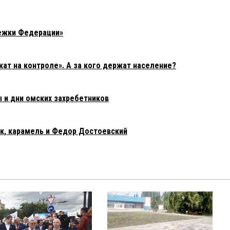
ежки Федерации»
т на контроле». А за кого держат население?
 и дни омских захребетников
к, карамель и Федор Достоевский