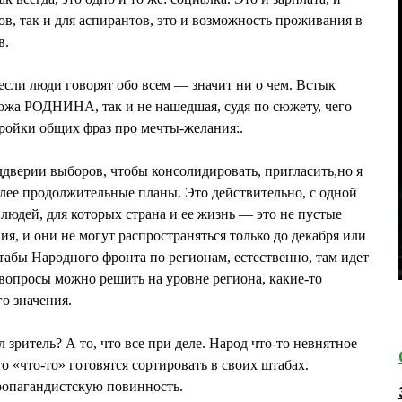
ов, так и для аспирантов, это и возможность проживания в
в.
если люди говорят обо всем — значит ни о чем. Встык
пожа РОДНИНА, так и не нашедшая, судя по сюжету, чего
тройки общих фраз про мечты-желания:.
ддверии выборов, чтобы консолидировать, пригласить,но я
олее продолжительные планы. Это действительно, с одной
людей, для которых страна и ее жизнь — это не пустые
ния, и они не могут распространяться только до декабря или
штабы Народного фронта по регионам, естественно, там идет
 вопросы можно решить на уровне региона, какие-то
о значения.
л зритель? А то, что все при деле. Народ что-то невнятное
 «что-то» готовятся сортировать в своих штабах.
опагандистскую повинность.