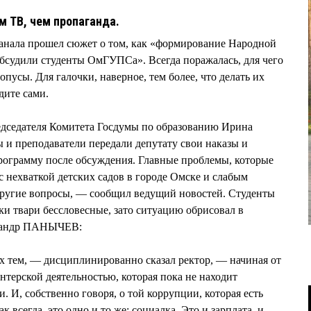
м ТВ, чем пропаганда.
канала прошел сюжет о том, как «формирование Народной
бсудили студенты ОмГУПСа». Всегда поражалась, для чего
опусы. Для галочки, наверное, тем более, что делать их
дите сами.
едседателя Комитета Госдумы по образованию Ирина
 преподаватели передали депутату свои наказы и
рограмму после обсуждения. Главные проблемы, которые
с нехваткой детских садов в городе Омске и слабым
ругие вопросы, — сообщил ведущий новостей. Студенты
ки твари бессловесные, зато ситуацию обрисовал в
сандр ПАНЫЧЕВ:
х тем, — дисциплинированно сказал ректор, — начиная от
нтерской деятельностью, которая пока не находит
. И, собственно говоря, о той коррупции, которая есть
к всегда, это одно и то же: социалка. Это и зарплата, и