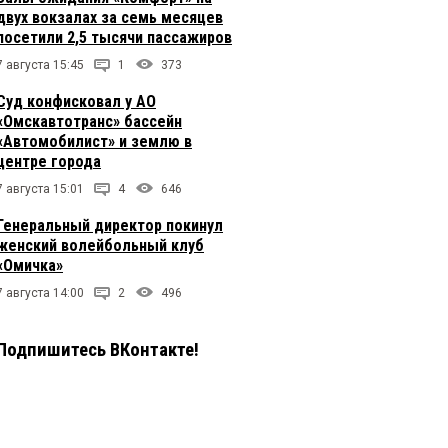
двух вокзалах за семь месяцев
посетили 2,5 тысячи пассажиров
7 августа 15:45
1
373
Суд конфисковал у АО
«Омскавтотранс» бассейн
«Автомобилист» и землю в
центре города
7 августа 15:01
4
646
Генеральный директор покинул
женский волейбольный клуб
«Омичка»
7 августа 14:00
2
496
Подпишитесь ВКонтакте!