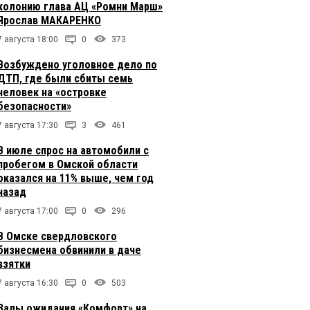
колонию глава АЦ «Ромни Марш»
Ярослав МАКАРЕНКО
7 августа 18:00
0
373
Возбуждено уголовное дело по
ДТП, где были сбиты семь
человек на «островке
безопасности»
7 августа 17:30
3
461
В июле спрос на автомобили с
пробегом в Омской области
оказался на 11% выше, чем год
назад
7 августа 17:00
0
296
В Омске свердловского
бизнесмена обвинили в даче
взятки
7 августа 16:30
0
503
Залы ожидания «Комфорт» на