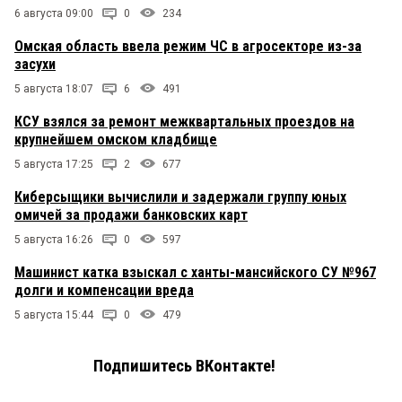
6 августа 09:00
0
234
Омская область ввела режим ЧС в агросекторе из-за
засухи
5 августа 18:07
6
491
КСУ взялся за ремонт межквартальных проездов на
крупнейшем омском кладбище
5 августа 17:25
2
677
Киберсыщики вычислили и задержали группу юных
омичей за продажи банковских карт
5 августа 16:26
0
597
Машинист катка взыскал с ханты-мансийского СУ №967
долги и компенсации вреда
5 августа 15:44
0
479
Подпишитесь ВКонтакте!