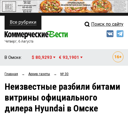
Все рубрики
Поиск по сайту
ПОЛИТИКА
Свежий выпуск
Медиа
ФИНАНСЫ
Четверг, 6 Августа
Кто есть кто
НЕДВИЖИМОСТЬ
В Омске:
$ 80,9293
€ 93,1901
Интервью
БИЗНЕС
Главная
→
Архив газеты
→
№ 30
Мнения
ОБЩЕСТВО
Неизвестные разбили битами
Рейтинги
ЗАКОН
витрины официального
Блоги
НОВОСТИ КОМПАНИЙ
дилера Hyundai в Омске
Архив
ПРОИСШЕСТВИЯ