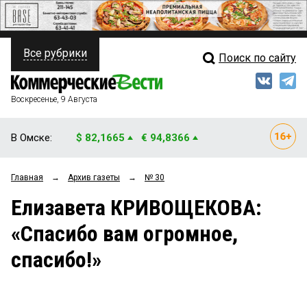
Все рубрики
Поиск по сайту
ПОЛИТИКА
Свежий выпуск
Медиа
ФИНАНСЫ
Воскресенье, 9 Августа
Кто есть кто
НЕДВИЖИМОСТЬ
В Омске:
$ 82,1665
€ 94,8366
Интервью
БИЗНЕС
Главная
→
Архив газеты
→
№ 30
Мнения
ОБЩЕСТВО
Елизавета КРИВОЩЕКОВА:
Рейтинги
ЗАКОН
«Спасибо вам огромное,
Блоги
НОВОСТИ КОМПАНИЙ
спасибо!»
Архив
ПРОИСШЕСТВИЯ