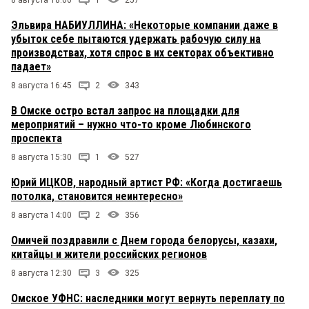
Эльвира НАБИУЛЛИНА: «Некоторые компании даже в
убыток себе пытаются удержать рабочую силу на
производствах, хотя спрос в их секторах объективно
падает»
8 августа 16:45
2
343
В Омске остро встал запрос на площадки для
мероприятий – нужно что-то кроме Любинского
проспекта
8 августа 15:30
1
527
Юрий ИЦКОВ, народный артист РФ: «Когда достигаешь
потолка, становится неинтересно»
8 августа 14:00
2
356
Омичей поздравили с Днем города белорусы, казахи,
китайцы и жители российских регионов
8 августа 12:30
3
325
Омское УФНС: наследники могут вернуть переплату по