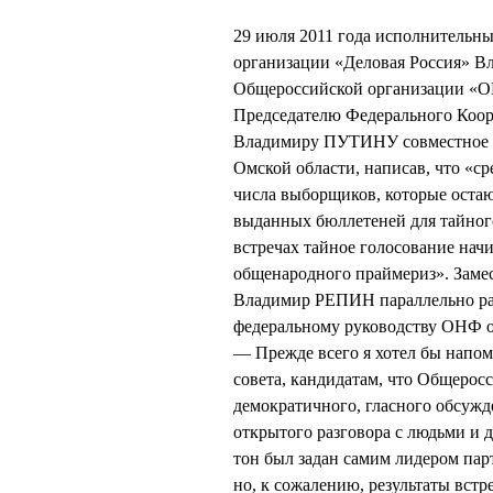
29 июля 2011 года исполнительн
организации «Деловая Россия» В
Общероссийской организации
Председателю Федерального Коор
Владимиру ПУТИНУ совместное пи
Омской области, написав, что «с
числа выборщиков, которые остают
выданных бюллетеней для тайного
встречах тайное голосование нач
общенародного праймериз». Замес
Владимир РЕПИН параллельно раз
федеральному руководству ОНФ о
— Прежде всего я хотел бы напо
совета, кандидатам, что Общерос
демократичного, гласного обсужде
открытого разговора с людьми и 
тон был задан самим лидером п
но, к сожалению, результаты встр