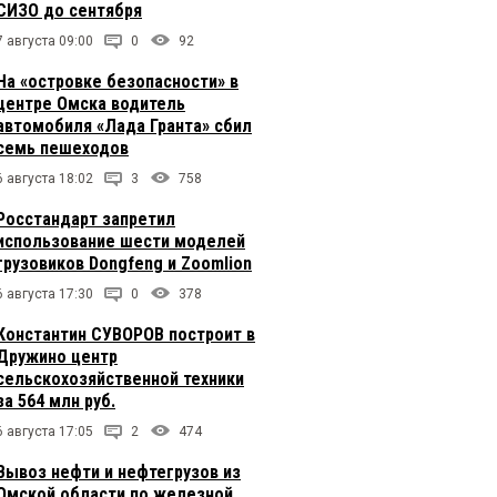
СИЗО до сентября
7 августа 09:00
0
92
На «островке безопасности» в
центре Омска водитель
автомобиля «Лада Гранта» сбил
семь пешеходов
6 августа 18:02
3
758
Росстандарт запретил
использование шести моделей
грузовиков Dongfeng и Zoomlion
6 августа 17:30
0
378
Константин СУВОРОВ построит в
Дружино центр
сельскохозяйственной техники
за 564 млн руб.
6 августа 17:05
2
474
Вывоз нефти и нефтегрузов из
Омской области по железной