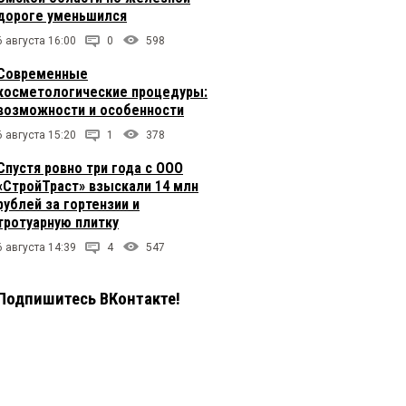
дороге уменьшился
6 августа 16:00
0
598
Современные
косметологические процедуры:
возможности и особенности
6 августа 15:20
1
378
Спустя ровно три года с ООО
«СтройТраст» взыскали 14 млн
рублей за гортензии и
тротуарную плитку
6 августа 14:39
4
547
Подпишитесь ВКонтакте!