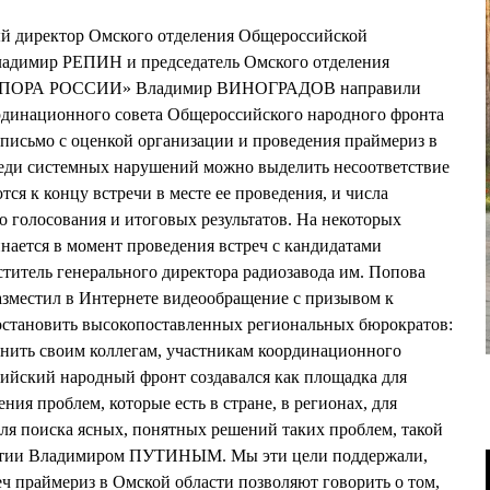
ый директор Омского отделения Общероссийской
ладимир РЕПИН и председатель Омского отделения
 «ОПОРА РОССИИ» Владимир ВИНОГРАДОВ направили
динационного совета Общероссийского народного фронта
сьмо с оценкой организации и проведения праймериз в
реди системных нарушений можно выделить несоответствие
ся к концу встречи в месте ее проведения, и числа
 голосования и итоговых результатов. На некоторых
инается в момент проведения встреч с кандидатами
титель генерального директора радиозавода им. Попова
местил в Интернете видеообращение с призывом к
становить высокопоставленных региональных бюрократов:
мнить своим коллегам, участникам координационного
сийский народный фронт создавался как площадка для
ния проблем, которые есть в стране, в регионах, для
для поиска ясных, понятных решений таких проблем, такой
артии Владимиром ПУТИНЫМ. Мы эти цели поддержали,
еч праймериз в Омской области позволяют говорить о том,