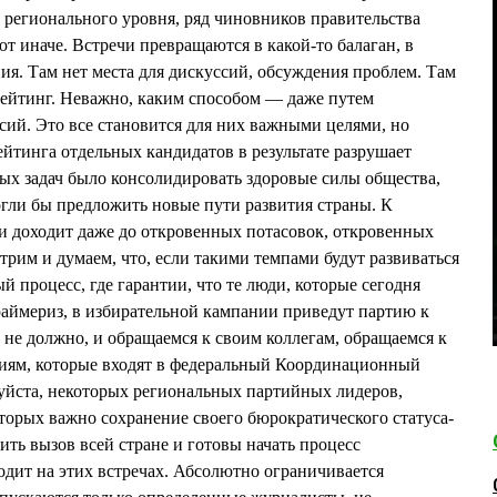
регионального уровня, ряд чиновников правительства
т иначе. Встречи превращаются в какой-то балаган, в
ия. Там нет места для дискуссий, обсуждения проблем. Там
рейтинг. Неважно, каким способом — даже путем
ий. Это все становится для них важными целями, но
тинга отдельных кандидатов в результате разрушает
ых задач было консолидировать здоровые силы общества,
гли бы предложить новые пути развития страны. К
 и доходит даже до откровенных потасовок, откровенных
трим и думаем, что, если такими темпами будут развиваться
 процесс, где гарантии, что те люди, которые сегодня
раймериз, в избирательной кампании приведут партию к
 не должно, и обращаемся к своим коллегам, обращаемся к
иям, которые входят в федеральный Координационный
уйста, некоторых региональных партийных лидеров,
торых важно сохранение своего бюрократического статуса-
сить вызов всей стране и готовы начать процесс
одит на этих встречах. Абсолютно ограничивается