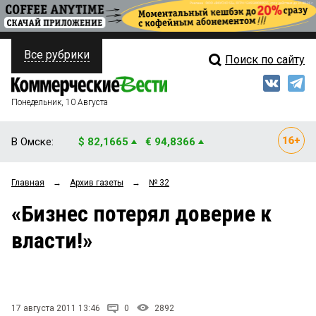
Все рубрики
Поиск по сайту
ПОЛИТИКА
Свежий выпуск
Медиа
ФИНАНСЫ
Понедельник, 10 Августа
Кто есть кто
НЕДВИЖИМОСТЬ
В Омске:
$ 82,1665
€ 94,8366
Интервью
БИЗНЕС
Главная
→
Архив газеты
→
№ 32
Мнения
ОБЩЕСТВО
«Бизнес потерял доверие к
Рейтинги
ЗАКОН
власти!»
Блоги
НОВОСТИ КОМПАНИЙ
Архив
ПРОИСШЕСТВИЯ
17 августа 2011 13:46
0
2892