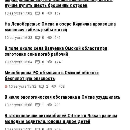
лучше купить шесть брошенных строек
10 августа 17:02
0
169
На Левобережье Омска в озере Кирпичка произошла
массовая гибель рыбы и птиц
10 августа 16:33
0
249
В поле около села Валуевка Омской области при
заготовке сена погиб рабочий
10 августа 16:04
0
174
Минобороны РФ объявило в Омской области
беспилотную опасность
10 августа 15:32
2
408
В июле экологическая обстановка в Омске ухудшилась
10 августа 15:00
1
299
В столкновении автомобилей Citroen и Nissan ранены
молодые водители, юноша и двое детей
10 августа 14:31
0
204