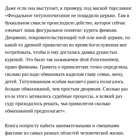
Даже если она выступает, к примеру, под маской тщеславия:
«Феодальное титулопочитание не пощадили церкви. Там в
буквальном смысле происходило действо, которое сейчас
означает лишь фигуральное понятие: курить фимиам.
Дворянин, покровительствующий той или иной церкви, по
какой-то древней привилегии во время богослужения мог
потребовать, чтобы и ему досталась дымка душистых
курений. Это было так называемое droit d'encensement,
право фимиама. Грамота о привилегиях точно определяла,
сколько раз надо обмахивать кадилом главу семьи, жену,
детей. Титулованным особам высшего ранга полагалось
больше обмахиваний, чем простым дворянам. Сколько раз
из-за этого затевались судебные процессы, и всякий раз
суду приходилось решать, чья привилегия сколько
обмахиваний предполагает».
Книга попросту набита занимательными и смешными
фактами из самых разных областей человеческой жизни.