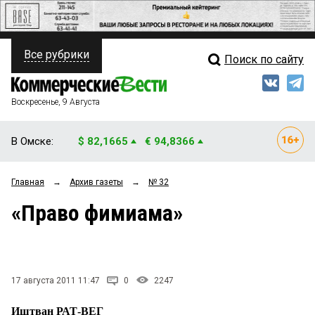
Все рубрики
Поиск по сайту
ПОЛИТИКА
Свежий выпуск
Медиа
ФИНАНСЫ
Воскресенье, 9 Августа
Кто есть кто
НЕДВИЖИМОСТЬ
В Омске:
$ 82,1665
€ 94,8366
Интервью
БИЗНЕС
Главная
→
Архив газеты
→
№ 32
Мнения
ОБЩЕСТВО
«Право фимиама»
Рейтинги
ЗАКОН
Блоги
НОВОСТИ КОМПАНИЙ
Архив
17 августа 2011 11:47
0
2247
ПРОИСШЕСТВИЯ
Иштван РАТ-ВЕГ
СТИЛЬ ЖИЗНИ