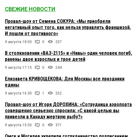
СВЕЖИЕ НОВОСТИ
Провал-шоу от Семена СОКУРА: «Мы приобрели
негативный опыт того, как нельзя управлять франшизой.
И пошли от противного»
9 августа 18:00
0
257
В столкновении «ВАЗ-2115» и «Нивы» один человек погиб,
ранены двое взрослых и трое детей
9 августа 17:15
0
244
Елизавета КРИВОЩЕКОВА: Для Москвы все праздники
едины
9 августа 16:30
1
252
Провал-шоу от Игоря ДОРОХИНА: «Сотрудница аэропорта
совершенно серьезно спросила: «С какой целью вы
привезли в Канаду мертвую рыбу?»
9 августа 15:00
0
371
Омск и Могилев укрепили сотрудничество подписанием