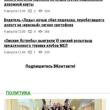
дорожной карты
9 августа 13:30
2
324
Водитель «Лады» ночью сбил пешехода, перебегавшего
дорогу на «красный» сигнал светофора
9 августа 12:00
0
306
«Омские Ястребы» выиграли VI омский розыгрыш
предсезонного турнира клубов МХЛ
9 августа 11:00
1
329
Подпишитесь ВКонтакте!
ПОЛИТИКА