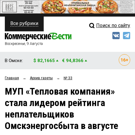
Все рубрики
Поиск по сайту
ПОЛИТИКА
Свежий выпуск
Медиа
ФИНАНСЫ
Воскресенье, 9 Августа
Кто есть кто
НЕДВИЖИМОСТЬ
В Омске:
$ 82,1665
€ 94,8366
Интервью
БИЗНЕС
Главная
→
Архив газеты
→
№ 33
Мнения
ОБЩЕСТВО
МУП «Тепловая компания»
Рейтинги
ЗАКОН
стала лидером рейтинга
Блоги
НОВОСТИ КОМПАНИЙ
неплательщиков
Архив
ПРОИСШЕСТВИЯ
Омскэнергосбыта в августе