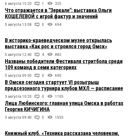
6 августа 15:20
1
325
Что отражается в "Зеркале": выставка Ольги
КОШЕЛЕВОЙ с игрой фактур и значений
5 августа 13:58
0
694
В историко-краеведческом музее открылась
выставка «Как рос и строился город Омск»
5 августа 12:40
4
882
Названы победители Фестиваля стритбола среди
109 команд в семи категориях
5 августа 09:30
0
690
В Омске сегодня стартует VI розыгрыш
предсезонного турнира клубов МХЛ — расписание
3 августа 10:20
0
1105
Лица Любинского: главная улица Омска в работах
Георгия КИЧИГИНА
3 августа 09:40
5
1555
Книжный клуб. «Техника рассказана человеком,