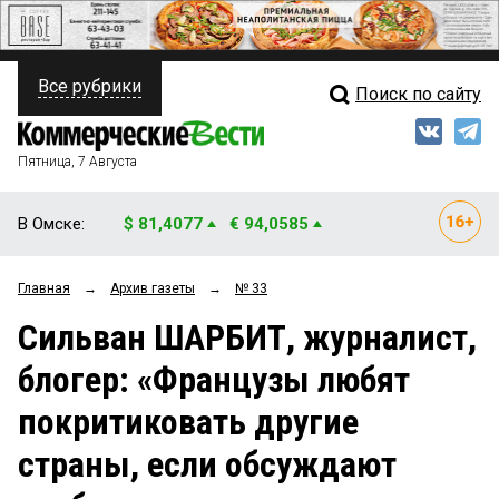
Все рубрики
Поиск по сайту
ПОЛИТИКА
Свежий выпуск
Медиа
ФИНАНСЫ
Пятница, 7 Августа
Кто есть кто
НЕДВИЖИМОСТЬ
В Омске:
$ 81,4077
€ 94,0585
Интервью
БИЗНЕС
Главная
→
Архив газеты
→
№ 33
Мнения
ОБЩЕСТВО
Сильван ШАРБИТ, журналист,
Рейтинги
ЗАКОН
блогер: «Французы любят
Блоги
НОВОСТИ КОМПАНИЙ
покритиковать другие
Архив
ПРОИСШЕСТВИЯ
страны, если обсуждают
СТИЛЬ ЖИЗНИ