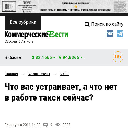
Все рубрики
Поиск по сайту
ПОЛИТИКА
Свежий выпуск
Медиа
ФИНАНСЫ
Суббота, 8 Августа
Кто есть кто
НЕДВИЖИМОСТЬ
В Омске:
$ 82,1665
€ 94,8366
Интервью
БИЗНЕС
Главная
→
Архив газеты
→
№ 33
Мнения
ОБЩЕСТВО
Что вас устраивает, а что нет
Рейтинги
ЗАКОН
в работе такси сейчас?
Блоги
НОВОСТИ КОМПАНИЙ
Архив
ПРОИСШЕСТВИЯ
24 августа 2011 14:23
0
2207
СТИЛЬ ЖИЗНИ