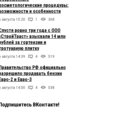
косметологические процедуры:
возможности и особенности
6 августа 15:20
1
368
Спустя ровно три года с ООО
«СтройТраст» взыскали 14 млн
рублей за гортензии и
тротуарную плитку
6 августа 14:39
4
519
Правительство РФ официально
разрешило продавать бензин
Евро-2 и Евро-3
6 августа 14:00
4
538
Подпишитесь ВКонтакте!