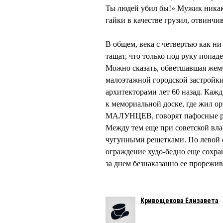
Ты людей убил бы!» Мужик никак н
гайки в качестве грузил, отвинчив
В общем, века с четвертью как н
тащат, что только под руку попад
Можно сказать, обветшавшая жем
малоэтажной городской застройки
архитекторами лет 60 назад. Каж
к мемориальной доске, где жил 
МАЛУНЦЕВ, говорят пафосные реч
Между тем еще при советской вла
чугунными решетками. По левой с
ограждение худо-бедно еще сохра
за днем безнаказанно ее прорежив
Кривощекова Елизавета