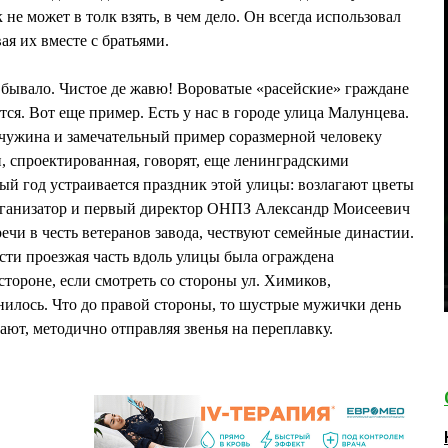
е может в толк взять, в чем дело. Он всегда использовал
ая их вместе с братьями.
и бывало. Чистое де жавю! Вороватые «расейские» граждане
ется. Вот еще пример. Есть у нас в городе улица Малунцева.
чужина и замечательный пример соразмерной человеку
, спроектированная, говорят, еще ленинградскими
дый год устраивается праздник этой улицы: возлагают цветы
организатор и первый директор ОНПЗ Александр Моисеевич
и в честь ветеранов завода, чествуют семейные династии.
сти проезжая часть вдоль улицы была ограждена
тороне, если смотреть со стороны ул. Химиков,
нилось. Что до правой стороны, то шустрые мужички день
ают, методично отправляя звенья на переплавку.