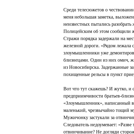
Среди телесюжетов о чествовании
меня небольшая заметка, выложенн
неизвестных пытались разобрать
Полицейским об этом сообщили жи
Стражи порядка задержали на мес
железной дороги. «Рядом лежала 
злоумышленники уже демонтирова
близнецами. Один из них омич, ж
из Новосибирска. Задержанные за
похищенные рельсы в пункт прие
Вот что тут скажешь? И жутко, и
предприимчивости братьев-близне
«Злоумышленник», написанный в 
маленький, чрезвычайно тощий м
Мужичонку застукали за отвинчив
Следователь недоумевает: «Разве 
отвинчивание? Не догляди сторож,