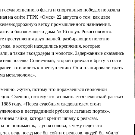
 государственного флага и спортивных победах поразила
ая на сайте ГТРК «Омск» 22 августа о том, как двое
 железнодорожную ветку промышленного назначения.
тели близлежащего дома № 16 по ул. Рокоссовского.
те преступления двух парней, разбирающих полотно
сумка, в которой находились крепления, которые
ли, а также гвоздодеры и молоток. Задержанные оказались
итель поселка Солнечный, второй приехал к брату в гости
ранее готовились к преступлению. Они планировали сдать
ма металлолома».
 смешно. Жутко, потому что поражаешься сволочной
цов. Смешно, потому что вспоминается чеховский рассказ
1885 году. «Перед судебным следователем стоит
ужичонко в пестрядинной рубахе и латаных портах».
анием гайки, которая крепит шпалу к рельсам.
ты не понимаешь, глупая голова, к чему ведет это
 так ведь поезд мог бы сойти с рельсов, людей бы убило!