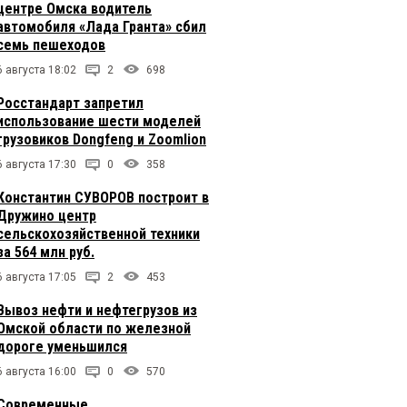
центре Омска водитель
автомобиля «Лада Гранта» сбил
семь пешеходов
6 августа 18:02
2
698
Росстандарт запретил
использование шести моделей
грузовиков Dongfeng и Zoomlion
6 августа 17:30
0
358
Константин СУВОРОВ построит в
Дружино центр
сельскохозяйственной техники
за 564 млн руб.
6 августа 17:05
2
453
Вывоз нефти и нефтегрузов из
Омской области по железной
дороге уменьшился
6 августа 16:00
0
570
Современные