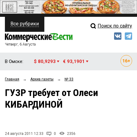
Все рубрики
Поиск по сайту
ПОЛИТИКА
Свежий выпуск
Медиа
ФИНАНСЫ
Четверг, 6 Августа
Кто есть кто
НЕДВИЖИМОСТЬ
В Омске:
$ 80,9293
€ 93,1901
Интервью
БИЗНЕС
Главная
→
Архив газеты
→
№ 33
Мнения
ОБЩЕСТВО
ГУЗР требует от Олеси
Рейтинги
ЗАКОН
КИБАРДИНОЙ
Блоги
НОВОСТИ КОМПАНИЙ
Архив
ПРОИСШЕСТВИЯ
24 августа 2011 12:33
0
2356