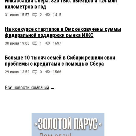
Инкассация Сбера: 825 тыс. выездов и 124 млн
километров в год
31 июля 15:57
2
1415
На конкурсе стартапов в Омске озвучены суммы
федеральной поддержки рынка ИЖС
30 июля 19:00
1
1697
Больше 10 тысяч семей в Сибири решили свои
проблемы с кредитами с помощью Сбера
29 июля 13:52
0
1566
Все новости компаний
→