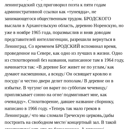
ленинградский суд приговорил поэта к пяти годам
административной ссылки как «тунеядца», не
занимающегося общественным трудом. БРОДСКОГО
выслали в Архангельскую область, деревню Норенскую, но
уже в ноябре 1965 года, поразмыслив и вняв доводам
представителей интеллигенции, разрешили вернуться в
Ленинград. Со временем БРОДСКИЙ вспоминал время,
проведенное на Севере, как одно из лучших в жизни. Одно
из стихотворений без названия, написанное там в 1964 году,
начинается так: «В деревне Бог живет не по углам,/ как
думают насмешники, а всюду./ Он освящает кровлю и
посуду/ и честно двери делит пополам./ В деревне он в
избытке. В чугуне/ он варит по субботам чечевицу,/
приплясывает сонно на огне/ подмигивает мне, как
очевидцу». Стихотворение, давшее название сборнику,
написано в 1966 году. «Теперь так мало греков в
Ленинграде,/ что мы сломали Греческую церковь,/дабы
построить на свободном месте/ концертный зал. В такой