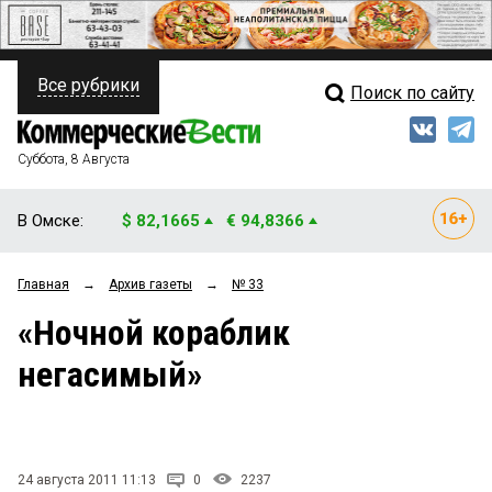
Все рубрики
Поиск по сайту
ПОЛИТИКА
Свежий выпуск
Медиа
ФИНАНСЫ
Суббота, 8 Августа
Кто есть кто
НЕДВИЖИМОСТЬ
В Омске:
$ 82,1665
€ 94,8366
Интервью
БИЗНЕС
Главная
→
Архив газеты
→
№ 33
Мнения
ОБЩЕСТВО
«Ночной кораблик
Рейтинги
ЗАКОН
негасимый»
Блоги
НОВОСТИ КОМПАНИЙ
Архив
ПРОИСШЕСТВИЯ
24 августа 2011 11:13
0
2237
СТИЛЬ ЖИЗНИ