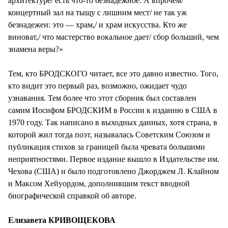
архитектуре/ есть что-то безнадежное. А впрочем/
концертный зал на тыщу с лишним мест/ не так уж
безнадежен: это — храм,/ и храм искусства. Кто же
виноват,/ что мастерство вокальное дает/ сбор больший, чем
знамена веры?»
Тем, кто БРОДСКОГО читает, все это давно известно. Того,
кто видит это первый раз, возможно, ожидает чудо
узнавания. Тем более что этот сборник был составлен
самим Иосифом БРОДСКИМ в России к изданию в США в
1970 году. Так написано в выходных данных, хотя страна, в
которой жил тогда поэт, называлась Советским Союзом и
публикация стихов за границей была чревата большими
неприятностями. Первое издание вышло в Издательстве им.
Чехова (США) и было подготовлено Джорджем Л. Клайном
и Максом Хейуордом, дополнившим текст вводной
биографической справкой об авторе.
Елизавета КРИВОЩЕКОВА