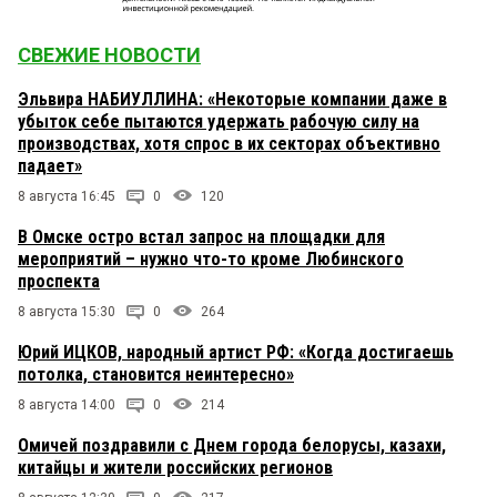
СВЕЖИЕ НОВОСТИ
Эльвира НАБИУЛЛИНА: «Некоторые компании даже в
убыток себе пытаются удержать рабочую силу на
производствах, хотя спрос в их секторах объективно
падает»
8 августа 16:45
0
120
В Омске остро встал запрос на площадки для
мероприятий – нужно что-то кроме Любинского
проспекта
8 августа 15:30
0
264
Юрий ИЦКОВ, народный артист РФ: «Когда достигаешь
потолка, становится неинтересно»
8 августа 14:00
0
214
Омичей поздравили с Днем города белорусы, казахи,
китайцы и жители российских регионов