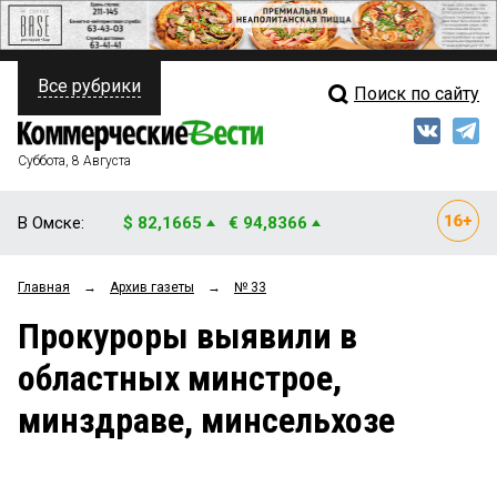
Все рубрики
Поиск по сайту
ПОЛИТИКА
Свежий выпуск
Медиа
ФИНАНСЫ
Суббота, 8 Августа
Кто есть кто
НЕДВИЖИМОСТЬ
В Омске:
$ 82,1665
€ 94,8366
Интервью
БИЗНЕС
Главная
→
Архив газеты
→
№ 33
Мнения
ОБЩЕСТВО
Прокуроры выявили в
Рейтинги
ЗАКОН
областных минстрое,
Блоги
НОВОСТИ КОМПАНИЙ
минздраве, минсельхозе
Архив
ПРОИСШЕСТВИЯ