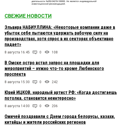
СВЕЖИЕ НОВОСТИ
Эльвира НАБИУЛЛИНА: «Некоторые компании даже в
убыток себе пытаются удержать рабочую силу на
производствах, хотя спрос в их секторах объективно
падает»
8 августа 16:45
0
108
В Омске остро встал запрос на площадки для
мероприятий – нужно что-то кроме Любинского
проспекта
8 августа 15:30
0
242
Юрий ИЦКОВ, народный артист РФ: «Когда достигаешь
потолка, становится неинтересно»
8 августа 14:00
0
206
Омичей поздравили с Днем города белорусы, казахи,
китайцы и жители российских регионов