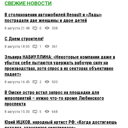
СВЕЖИЕ НОВОСТИ
В столкновении автомобилей Renault и «Лады»
пострадали две женщины и двое детей
8 августа 21:48
0
358
С Днем строителя!
8 августа 18:00
1
361
Эльвира НАБИУЛЛИНА: «Некоторые компании даже в
убыток себе пытаются удержать рабочую силу на
производствах, хотя спрос в их секторах объективно
падает»
8 августа 16:45
2
503
В Омске остро встал запрос на площадки для
мероприятий – нужно что-то кроме Любинского
проспекта
8 августа 15:30
5
668
Юрий ИЦКОВ, народный артист РФ: «Когда достигаешь
потолка, становится неинтересно»