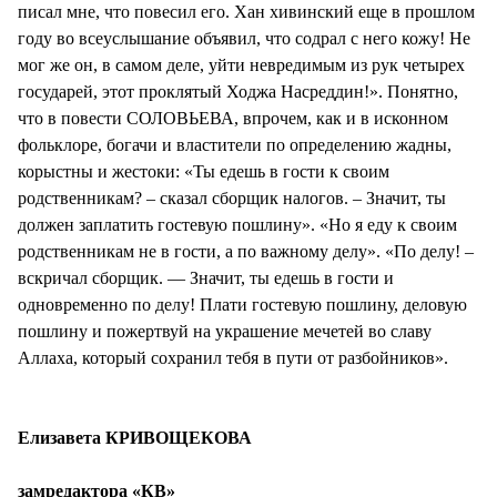
писал мне, что повесил его. Хан хивинский еще в прошлом
году во всеуслышание объявил, что содрал с него кожу! Не
мог же он, в самом деле, уйти невредимым из рук четырех
государей, этот проклятый Ходжа Насреддин!». Понятно,
что в повести СОЛОВЬЕВА, впрочем, как и в исконном
фольклоре, богачи и властители по определению жадны,
корыстны и жестоки: «Ты едешь в гости к своим
родственникам? – сказал сборщик налогов. – Значит, ты
должен заплатить гостевую пошлину». «Но я еду к своим
родственникам не в гости, а по важному делу». «По делу! –
вскричал сборщик. — Значит, ты едешь в гости и
одновременно по делу! Плати гостевую пошлину, деловую
пошлину и пожертвуй на украшение мечетей во славу
Аллаха, который сохранил тебя в пути от разбойников».
Елизавета КРИВОЩЕКОВА
замредактора «КВ»