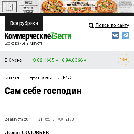
Все рубрики
Поиск по сайту
ПОЛИТИКА
Свежий выпуск
Медиа
ФИНАНСЫ
Воскресенье, 9 Августа
Кто есть кто
НЕДВИЖИМОСТЬ
В Омске:
$ 82,1665
€ 94,8366
Интервью
БИЗНЕС
Главная
→
Архив газеты
→
№ 33
Мнения
ОБЩЕСТВО
Сам себе господин
Рейтинги
ЗАКОН
Блоги
НОВОСТИ КОМПАНИЙ
Архив
24 августа 2011 11:21
0
2173
ПРОИСШЕСТВИЯ
Леонид СОЛОВЬЕВ
СТИЛЬ ЖИЗНИ