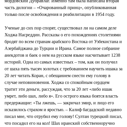
мордовский Дубравлаг. Именно там была написана вторая
часть дилогии – «Очарованный принц», опубликованная
только после освобождения и реабилитации в 1954 году.
Ученые до сих пор спорят, существовал ли на самом деле
Ходжа Насреддин. Рассказы о его похождениях столетиями
бродят по всем странам арабского Востока от Узбекистана и
Азербайджана до Турции и Ирана. Самое полное собрание
анекдотов и баек о нем на русском языке насчитывает 1238
историй. Одна из самых известных – том, как он получил
от шаха пять тысяч золотых с требованием научить ишака за
20 лет читать Коран, с обещанием снести ему голову в
случае неповиновения. Ходжа со спокойным сердцем
тратит эти деньги, рассуждая, что за 20 лет «либо ишак
умрет, либо шах, либо я». Его острого языка боятся власть
предержащие: «Ты лжешь, — закричал эмир, и лицо его
исказилось страхом и яростью. – Калиф багдадский недавно
писал мне, что отрубил ему голову! Султан турецкий писал,
что посадил его на кол! Шах иранский собственноручно