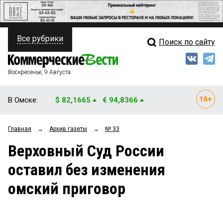
Все рубрики
Поиск по сайту
ПОЛИТИКА
Свежий выпуск
Медиа
ФИНАНСЫ
Воскресенье, 9 Августа
Кто есть кто
НЕДВИЖИМОСТЬ
В Омске:
$ 82,1665
€ 94,8366
Интервью
БИЗНЕС
Главная
→
Архив газеты
→
№ 33
Мнения
ОБЩЕСТВО
Верховный Суд России
Рейтинги
ЗАКОН
оставил без изменения
Блоги
НОВОСТИ КОМПАНИЙ
омский приговор
Архив
ПРОИСШЕСТВИЯ