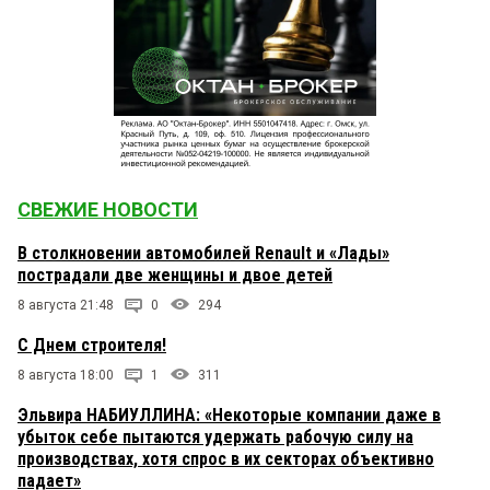
СВЕЖИЕ НОВОСТИ
В столкновении автомобилей Renault и «Лады»
пострадали две женщины и двое детей
8 августа 21:48
0
294
С Днем строителя!
8 августа 18:00
1
311
Эльвира НАБИУЛЛИНА: «Некоторые компании даже в
убыток себе пытаются удержать рабочую силу на
производствах, хотя спрос в их секторах объективно
падает»