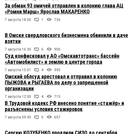
За обман 93 омичей отправлен в колонию глава АЦ
«Ромни Марш» Ярослав МАКАРЕНКО
7 августа 18:00
1
736
В Омске свердловского бизнесмена обвинили в даче
взятки
7 августа 16:30
0
900
Суд конфисковал у АО «Омскавтотранс» бассейн
«Автомобилист» и землю в центре города
7 августа 15:01
4
995
Омский облсуд арестовал и отправил в колонию
ПЫЖОВА и РЫГАЕВА по делу о запрещенной
организации
7 августа 12:00
4
715
В Трудовой кодекс РФ внесено понятие «стажёр» и
разъяснены условия стажировок
7 августа 09:30
0
657
Сергею КОЗУБЕНКО продлили СИЗО до сентября