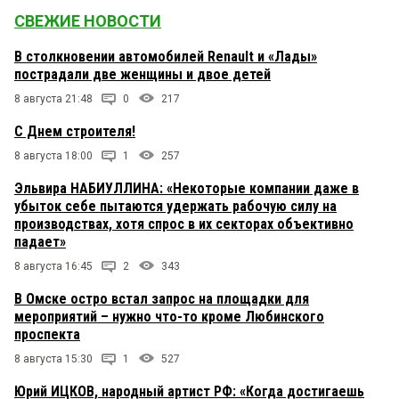
СВЕЖИЕ НОВОСТИ
В столкновении автомобилей Renault и «Лады»
пострадали две женщины и двое детей
8 августа 21:48
0
217
С Днем строителя!
8 августа 18:00
1
257
Эльвира НАБИУЛЛИНА: «Некоторые компании даже в
убыток себе пытаются удержать рабочую силу на
производствах, хотя спрос в их секторах объективно
падает»
8 августа 16:45
2
343
В Омске остро встал запрос на площадки для
мероприятий – нужно что-то кроме Любинского
проспекта
8 августа 15:30
1
527
Юрий ИЦКОВ, народный артист РФ: «Когда достигаешь