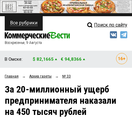
Все рубрики
Поиск по сайту
ПОЛИТИКА
Свежий выпуск
Медиа
ФИНАНСЫ
Воскресенье, 9 Августа
Кто есть кто
НЕДВИЖИМОСТЬ
В Омске:
$ 82,1665
€ 94,8366
Интервью
БИЗНЕС
Главная
→
Архив газеты
→
№ 33
Мнения
ОБЩЕСТВО
За 20-миллионный ущерб
Рейтинги
ЗАКОН
предпринимателя наказали
Блоги
НОВОСТИ КОМПАНИЙ
на 450 тысяч рублей
Архив
ПРОИСШЕСТВИЯ