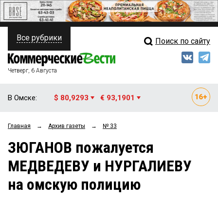
Все рубрики
Поиск по сайту
ПОЛИТИКА
Свежий выпуск
Медиа
ФИНАНСЫ
Четверг, 6 Августа
Кто есть кто
НЕДВИЖИМОСТЬ
В Омске:
$ 80,9293
€ 93,1901
Интервью
БИЗНЕС
Главная
→
Архив газеты
→
№ 33
Мнения
ОБЩЕСТВО
ЗЮГАНОВ пожалуется
Рейтинги
ЗАКОН
МЕДВЕДЕВУ и НУРГАЛИЕВУ
Блоги
НОВОСТИ КОМПАНИЙ
на омскую полицию
Архив
ПРОИСШЕСТВИЯ