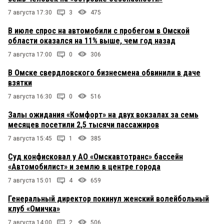
7 августа 17:30
3
475
В июле спрос на автомобили с пробегом в Омской
области оказался на 11% выше, чем год назад
7 августа 17:00
0
306
В Омске свердловского бизнесмена обвинили в даче
взятки
7 августа 16:30
0
516
Залы ожидания «Комфорт» на двух вокзалах за семь
месяцев посетили 2,5 тысячи пассажиров
7 августа 15:45
1
385
Суд конфисковал у АО «Омскавтотранс» бассейн
«Автомобилист» и землю в центре города
7 августа 15:01
4
659
Генеральный директор покинул женский волейбольный
клуб «Омичка»
7 августа 14:00
2
506