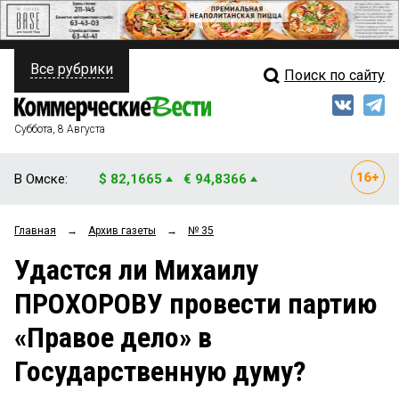
Все рубрики
Поиск по сайту
ПОЛИТИКА
Свежий выпуск
Медиа
ФИНАНСЫ
Суббота, 8 Августа
Кто есть кто
НЕДВИЖИМОСТЬ
В Омске:
$ 82,1665
€ 94,8366
Интервью
БИЗНЕС
Главная
→
Архив газеты
→
№ 35
Мнения
ОБЩЕСТВО
Удастся ли Михаилу
Рейтинги
ЗАКОН
ПРОХОРОВУ провести партию
Блоги
НОВОСТИ КОМПАНИЙ
«Правое дело» в
Архив
ПРОИСШЕСТВИЯ
Государственную думу?
СТИЛЬ ЖИЗНИ