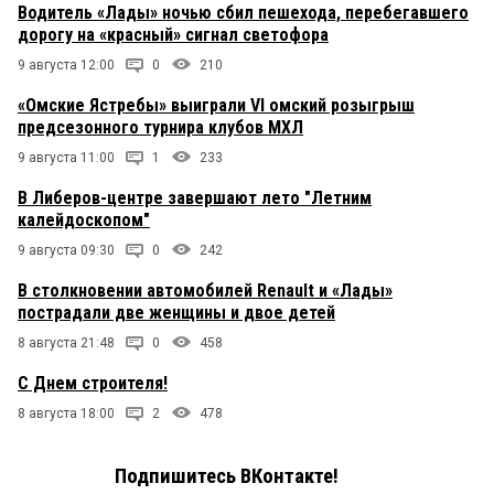
Водитель «Лады» ночью сбил пешехода, перебегавшего
дорогу на «красный» сигнал светофора
9 августа 12:00
0
210
«Омские Ястребы» выиграли VI омский розыгрыш
предсезонного турнира клубов МХЛ
9 августа 11:00
1
233
В Либеров-центре завершают лето "Летним
калейдоскопом"
9 августа 09:30
0
242
В столкновении автомобилей Renault и «Лады»
пострадали две женщины и двое детей
8 августа 21:48
0
458
С Днем строителя!
8 августа 18:00
2
478
Подпишитесь ВКонтакте!