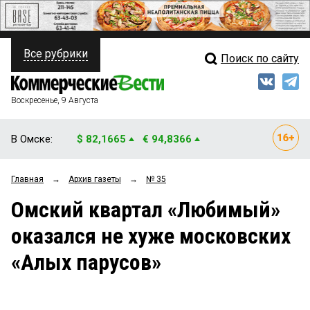
Все рубрики
Поиск по сайту
ПОЛИТИКА
Свежий выпуск
Медиа
ФИНАНСЫ
Воскресенье, 9 Августа
Кто есть кто
НЕДВИЖИМОСТЬ
В Омске:
$ 82,1665
€ 94,8366
Интервью
БИЗНЕС
Главная
→
Архив газеты
→
№ 35
Мнения
ОБЩЕСТВО
Омский квартал «Любимый»
Рейтинги
ЗАКОН
оказался не хуже московских
Блоги
НОВОСТИ КОМПАНИЙ
«Алых парусов»
Архив
ПРОИСШЕСТВИЯ