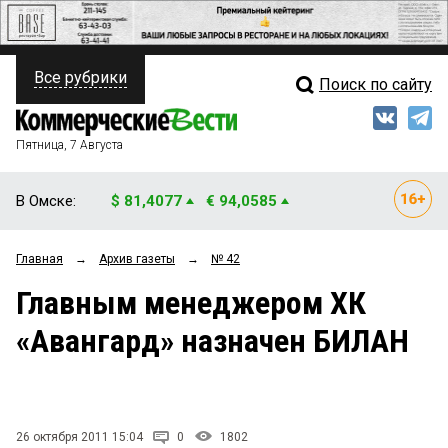
Все рубрики
Поиск по сайту
ПОЛИТИКА
Свежий выпуск
Медиа
ФИНАНСЫ
Пятница, 7 Августа
Кто есть кто
НЕДВИЖИМОСТЬ
В Омске:
$ 81,4077
€ 94,0585
Интервью
БИЗНЕС
Главная
→
Архив газеты
→
№ 42
Мнения
ОБЩЕСТВО
Главным менеджером ХК
Рейтинги
ЗАКОН
«Авангард» назначен БИЛАН
Блоги
НОВОСТИ КОМПАНИЙ
Архив
ПРОИСШЕСТВИЯ
26 октября 2011 15:04
0
1802