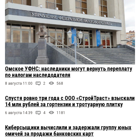
Омское УФНС: наследники могут вернуть переплату
по налогам наследодателя
8 августа 11:00
2
568
Спустя ровно три года с ООО «СтройТраст» взыскали
14 млн рублей за гортензии и тротуарную плитку
6 августа 14:39
4
1181
Киберсыщики вычислили и задержали группу юных
омичей за продажи банковских карт