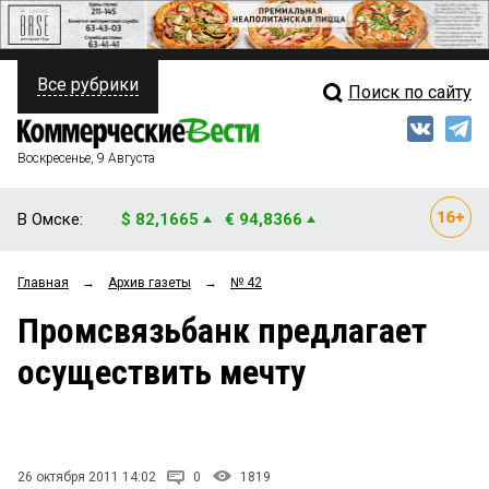
Все рубрики
Поиск по сайту
ПОЛИТИКА
Свежий выпуск
Медиа
ФИНАНСЫ
Воскресенье, 9 Августа
Кто есть кто
НЕДВИЖИМОСТЬ
В Омске:
$ 82,1665
€ 94,8366
Интервью
БИЗНЕС
Главная
→
Архив газеты
→
№ 42
Мнения
ОБЩЕСТВО
Промсвязьбанк предлагает
Рейтинги
ЗАКОН
осуществить мечту
Блоги
НОВОСТИ КОМПАНИЙ
Архив
ПРОИСШЕСТВИЯ
26 октября 2011 14:02
0
1819