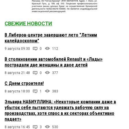
СВЕЖИЕ НОВОСТИ
В Либеров-центре завершают лето "Летним
калейдоскопом"
9 августа 09:30
0
112
В столкновении автомобилей Renault и «Лады»
пострадали две женщины и двое детей
8 августа 21:48
0
377
С Днем строителя!
8 августа 18:00
1
383
Эльвира НАБИУЛЛИНА: «Некоторые компании даже в
убыток себе пытаются удержать рабочую силу на
производствах, хотя спрос в их секторах объективно
падает»
8 августа 16:45
3
530