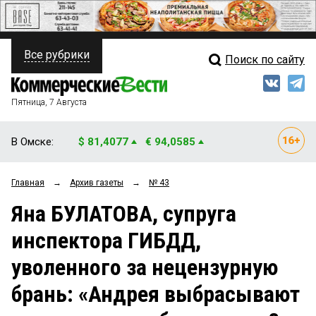
Все рубрики
Поиск по сайту
ПОЛИТИКА
Свежий выпуск
Медиа
ФИНАНСЫ
Пятница, 7 Августа
Кто есть кто
НЕДВИЖИМОСТЬ
В Омске:
$ 81,4077
€ 94,0585
Интервью
БИЗНЕС
Главная
→
Архив газеты
→
№ 43
Мнения
ОБЩЕСТВО
Яна БУЛАТОВА, супруга
Рейтинги
ЗАКОН
инспектора ГИБДД,
Блоги
НОВОСТИ КОМПАНИЙ
уволенного за нецензурную
Архив
ПРОИСШЕСТВИЯ
брань: «Андрея выбрасывают