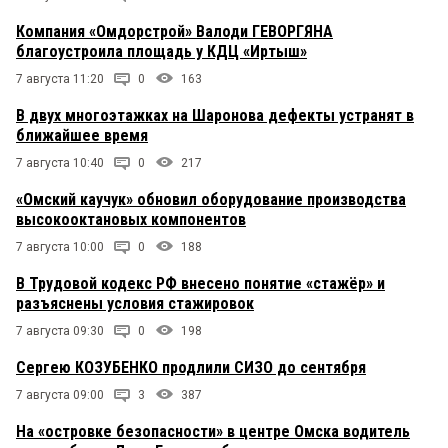
Компания «Омдорстрой» Валоди ГЕВОРГЯНА
благоустроила площадь у КДЦ «Иртыш»
7 августа 11:20
0
163
В двух многоэтажках на Шаронова дефекты устранят в
ближайшее время
7 августа 10:40
0
217
«Омский каучук» обновил оборудование производства
высокооктановых компонентов
7 августа 10:00
0
188
В Трудовой кодекс РФ внесено понятие «стажёр» и
разъяснены условия стажировок
7 августа 09:30
0
198
Сергею КОЗУБЕНКО продлили СИЗО до сентября
7 августа 09:00
3
387
На «островке безопасности» в центре Омска водитель