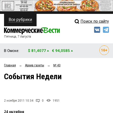
Все рубрики
Поиск по сайту
ПОЛИТИКА
Свежий выпуск
Медиа
ФИНАНСЫ
Пятница, 7 Августа
Кто есть кто
НЕДВИЖИМОСТЬ
В Омске:
$ 81,4077
€ 94,0585
Интервью
БИЗНЕС
Главная
→
Архив газеты
→
№ 43
Мнения
ОБЩЕСТВО
События Недели
Рейтинги
ЗАКОН
Блоги
НОВОСТИ КОМПАНИЙ
Архив
2 ноября 2011 10:34
0
1951
ПРОИСШЕСТВИЯ
24 октября