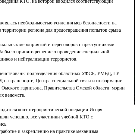
роведения КТО, на которой вводился соответствующий
жнялась необходимостью усиления мер безопасности на
а территории региона для предотвращения попыток срыва
циальных мероприятий и переговоров с преступниками
ба было принято решение о проведение специальной
ников и нейтрализации террористов.
адействованы подразделения областных УФСБ, УМВД, ГУ
на транспорте, Центра специальной связи и информации
Омского гарнизона, Правительства Омской области, мэрии
ых ведомств.
водителя контртеррористической операции Игоря
ли успешно, все участники учебной КТО с
ись.
работке и закреплению на практике механизма