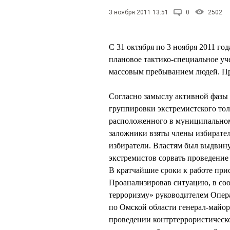
3 ноября 2011 13:51
0
2502
С 31 октября по 3 ноября 2011 г
плановое тактико-специальное уч
массовым пребыванием людей. Пр
Согласно замыслу активной фазы
группировки экстремистского тол
расположенного в муниципальном
заложники взяты члены избирател
избиратели. Властям был выдвину
экстремистов сорвать проведение
В кратчайшие сроки к работе при
Проанализировав ситуацию, в со
терроризму» руководителем Опе
по Омской области генерал-ма
проведении контртеррористическ