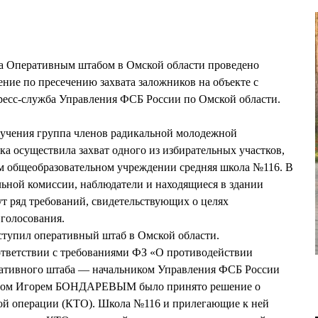
ода Оперативным штабом в Омской области проведено
ение по пресечению захвата заложников на объекте с
есс-служба Управления ФСБ России по Омской области.
 учения группа членов радикальной молодежной
ка осуществила захват одного из избирательных участков,
 общеобразовательном учреждении средняя школа №116. В
ьной комиссии, наблюдатели и находящиеся в здании
т ряд требований, свидетельствующих о целях
 голосования.
ступил оперативный штаб в Омской области.
ответствии с требованиями ФЗ «О противодействии
ративного штаба — начальником Управления ФСБ России
йором Игорем БОНДАРЕВЫМ было принято решение о
ой операции (КТО). Школа №116 и прилегающие к ней