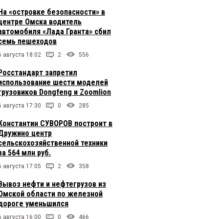
На «островке безопасности» в
центре Омска водитель
автомобиля «Лада Гранта» сбил
семь пешеходов
6 августа 18:02
2
556
Росстандарт запретил
использование шести моделей
грузовиков Dongfeng и Zoomlion
6 августа 17:30
0
285
Константин СУВОРОВ построит в
Дружино центр
сельскохозяйственной техники
за 564 млн руб.
6 августа 17:05
2
358
Вывоз нефти и нефтегрузов из
Омской области по железной
дороге уменьшился
6 августа 16:00
0
466