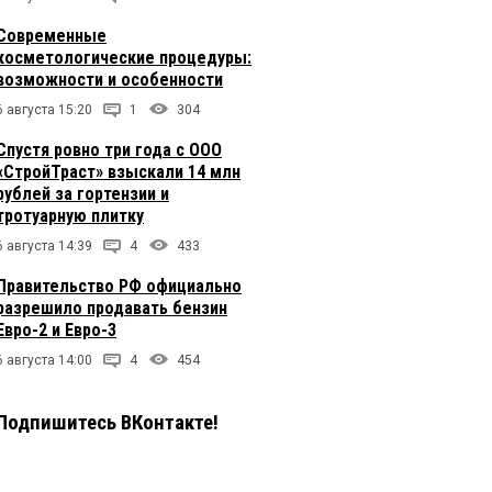
Современные
косметологические процедуры:
возможности и особенности
6 августа 15:20
1
304
Спустя ровно три года с ООО
«СтройТраст» взыскали 14 млн
рублей за гортензии и
тротуарную плитку
6 августа 14:39
4
433
Правительство РФ официально
разрешило продавать бензин
Евро-2 и Евро-3
6 августа 14:00
4
454
Подпишитесь ВКонтакте!