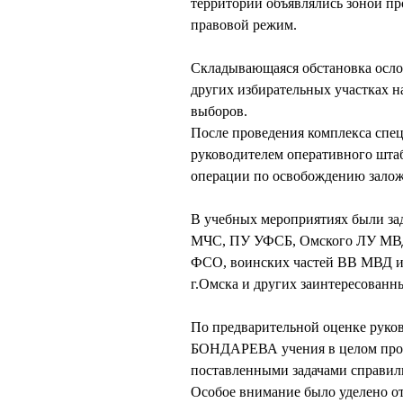
территории объявлялись зоной п
правовой режим.
Складывающаяся обстановка осло
других избирательных участках н
выборов.
После проведения комплекса спе
руководителем оперативного шта
операции по освобождению залож
В учебных мероприятиях были з
МЧС, ПУ УФСБ, Омского ЛУ МВД 
ФСО, воинских частей ВВ МВД и 
г.Омска и других заинтересованн
По предварительной оценке руко
БОНДАРЕВА учения в целом прош
поставленными задачами справил
Особое внимание было уделено от