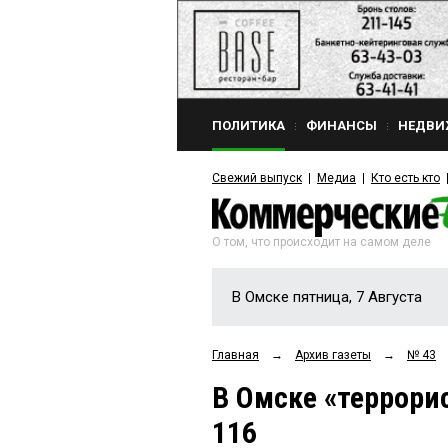
ПОЛИТИКА
ФИНАНСЫ
НЕДВИ
Свежий выпуск
Медиа
Кто есть кто
О том, что происходит на самом деле
В Омске пятница, 7 Августа
Главная
→
Архив газеты
→
№ 43
В Омске «террори
116