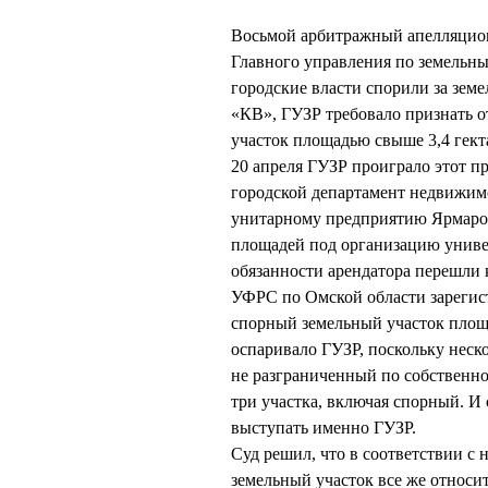
Восьмой арбитражный апелляционн
Главного управления по земельны
городские власти спорили за зем
«КВ», ГУЗР требовало признать 
участок площадью свыше 3,4 гект
20 апреля ГУЗР проиграло этот пр
городской департамент недвижим
унитарному предприятию Ярмароч
площадей под организацию универ
обязанности арендатора перешли 
УФРС по Омской области зарегис
спорный земельный участок площад
оспаривало ГУЗР, поскольку неск
не разграниченный по собственно
три участка, включая спорный. И 
выступать именно ГУЗР.
Суд решил, что в соответствии с
земельный участок все же относи