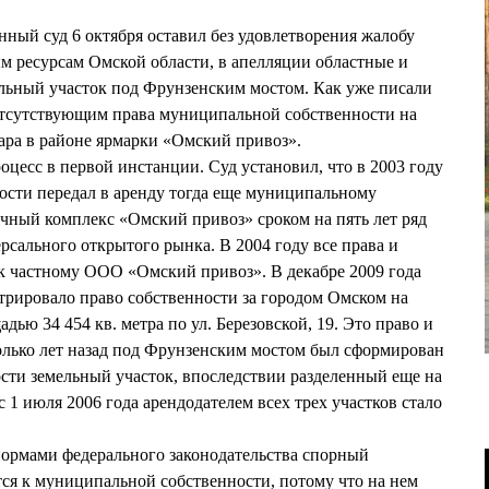
ый суд 6 октября оставил без удовлетворения жалобу
м ресурсам Омской области, в апелляции областные и
ельный участок под Фрунзенским мостом. Как уже писали
отсутствующим права муниципальной собственности на
ара в районе ярмарки «Омский привоз».
оцесс в первой инстанции. Суд установил, что в 2003 году
ости передал в аренду тогда еще муниципальному
ный комплекс «Омский привоз» сроком на пять лет ряд
сального открытого рынка. В 2004 году все права и
к частному ООО «Омский привоз». В декабре 2009 года
трировало право собственности за городом Омском на
ью 34 454 кв. метра по ул. Березовской, 19. Это право и
олько лет назад под Фрунзенским мостом был сформирован
сти земельный участок, впоследствии разделенный еще на
с 1 июля 2006 года арендодателем всех трех участков стало
 нормами федерального законодательства спорный
тся к муниципальной собственности, потому что на нем