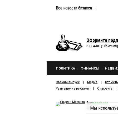
Все новости бизнеса
→
Оформите подп
на газету «Комме
ПОЛИТИКА
ФИНАНСЫ
НЕДВИ
Свежий выпуск
Медиа
Кто есть
Размещение рекламы
О проекте
kv
news.ru
Мы используе
©
2001—2026
ООО И