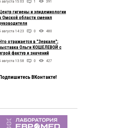
5 августа 15:03
1
391
Центр гигиены и эпидемиологии
в Омской области сменил
руководителя
5 августа 14:23
0
480
Что отражается в "Зеркале":
выставка Ольги КОШЕЛЕВОЙ с
игрой фактур и значений
5 августа 13:58
0
427
Подпишитесь ВКонтакте!