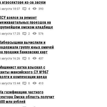
в агросекторе из-за засухи
5 августа 18:07
4
393
КСУ взялся за ремонт
межквартальных проездов на
крупнейшем омском кладбище
5 августа 17:25
2
576
Киберсыщики вычислили и
задержали группу юных омичей
за продажи банковских карт
5 августа 16:26
0
437
Машинист катка взыскал с
ханты-мансийского СУ №967
долги и компенсации вреда
5 августа 15:44
0
410
На газификацию частного
сектора Омска область получит
600 млн рублей