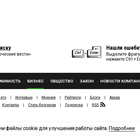
иску
Нашли ошибк
рческие вести»
Выделите фрагм
нажмите Ctrl + E
ЖИМОСТЬ
БИЗНЕС
ОБЩЕСТВО
ЗАКОН
НОВОСТИ КОМПАН
 кто
Интервью
Мнения
Рейтинги
Блоги
Архив
Контакты
Стать блогером
Подписка
RSS
м файлы cookie для улучшения работы сайта.
Подробнее
Политика конфиденциальности
ЗДАТЕЛЬСКИЙ ДОМ «КВ».