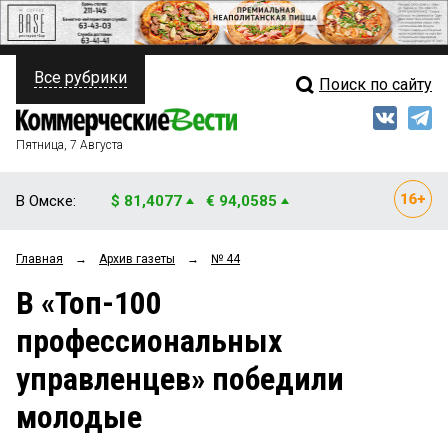
Все рубрики
Поиск по сайту
ПОЛИТИКА
Свежий выпуск
Медиа
ФИНАНСЫ
Пятница, 7 Августа
Кто есть кто
НЕДВИЖИМОСТЬ
В Омске:
$ 81,4077
€ 94,0585
Интервью
БИЗНЕС
Главная
→
Архив газеты
→
№ 44
Мнения
ОБЩЕСТВО
В «Топ-100
Рейтинги
ЗАКОН
профессиональных
Блоги
НОВОСТИ КОМПАНИЙ
управленцев» победили
Архив
ПРОИСШЕСТВИЯ
молодые