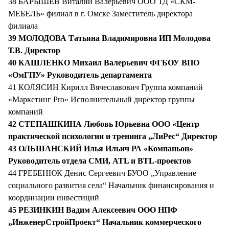
38 БАРЫШЕВ Виталий Валерьевич ООО ТД «СКМ-
МЕБЕЛЬ» филиал в г. Омске Заместитель директора
филиала
39 МОЛОДОВА Татьяна Владимировна ИП Молодова
Т.В. Директор
40 КАШЛЕНКО Михаил Валерьевич ФГБОУ ВПО
«ОмГПУ» Руководитель департамента
41 КОЛЯСИН Кирилл Вячеславович Группа компаний
«Маркетинг Pro» Исполнительный директор группы
компаний
42 СТЕПАШКИНА Любовь Юрьевна ООО «Центр
практической психологии и тренинга „ЛиРес“ Директор
43 ОЛЬШАНСКИЙ Илья Ильич РА «Компаньон»
Руководитель отдела СМИ, ATL и BTL-проектов
44 ГРЕБЕНЮК Денис Сергеевич БУОО „Управление
социального развития села“ Начальник финансирования и
координации инвестиций
45 РЕЗИНКИН Вадим Алексеевич ООО НПФ
„ИнженерСтройПроект“ Начальник коммерческого