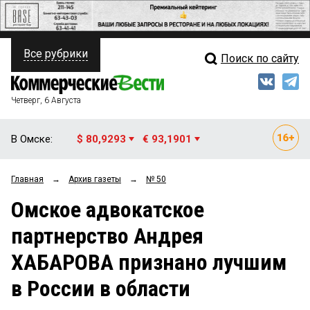
Все рубрики
Поиск по сайту
ПОЛИТИКА
Свежий выпуск
Медиа
ФИНАНСЫ
Четверг, 6 Августа
Кто есть кто
НЕДВИЖИМОСТЬ
В Омске:
$ 80,9293
€ 93,1901
Интервью
БИЗНЕС
Главная
→
Архив газеты
→
№ 50
Мнения
ОБЩЕСТВО
Омское адвокатское
Рейтинги
ЗАКОН
партнерство Андрея
Блоги
НОВОСТИ КОМПАНИЙ
ХАБАРОВА признано лучшим
Архив
ПРОИСШЕСТВИЯ
в России в области