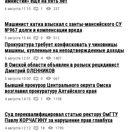
амнистии» ещё на пять лет
6 августа 11:10
1
237
Машинист катка взыскал с ханты-мансийского СУ
№967 долги и компенсации вреда
5 августа 15:44
0
512
Прокуратура требует конфисковать у чиновницы
машины, купленные на неподтвержденные доходы
5 августа 12:01
4
1407
В Омской области объявлен в розыск рецидивист
Дмитрий ОЛЕННИКОВ
5 августа 10:00
0
667
Бывший прокурор Центрального округа Омска
возглавил прокуратуру Алтайского края
4 августа 14:15
1
1108
Суд переквалифицировал статью ректору ОмГТУ
Павлу КОРЧАГИНУ за нарушение прав главбуха
4 августа 12:12
18
1795