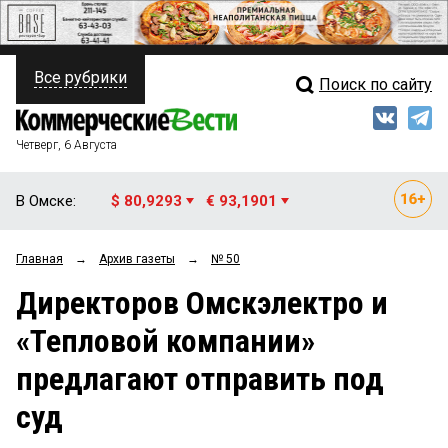
Все рубрики
Поиск по сайту
ПОЛИТИКА
Свежий выпуск
Медиа
ФИНАНСЫ
Четверг, 6 Августа
Кто есть кто
НЕДВИЖИМОСТЬ
В Омске:
$ 80,9293
€ 93,1901
Интервью
БИЗНЕС
Главная
→
Архив газеты
→
№ 50
Мнения
ОБЩЕСТВО
Директоров Омскэлектро и
Рейтинги
ЗАКОН
«Тепловой компании»
Блоги
НОВОСТИ КОМПАНИЙ
предлагают отправить под
Архив
ПРОИСШЕСТВИЯ
суд