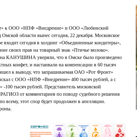
нт» к ООО «НПФ «Внедрение» и ООО «Любинский
Омской области вынес сегодня, 22 декабря. Московское
ое входит сегодня в холдинг «Объединенные кондитеры»,
ение своих прав на товарный знак «Птичье молоко».
ана КАНУШИНА уверяли, что в Омске было произведено
ктных конфет, и настаивали на компенсации в 60 тысяч
ришел к выводу, что запрашиваемая ОАО «Рот Фронт»
ыскал с ООО «НПФ «Внедрение» 400 тысяч рублей, а с
-100 тысяч рублей. Представитель московской
РАГИОЗ от комментариев по поводу судебного решения
 по всему, этот спор будет продолжен в апелляции.
ороны.