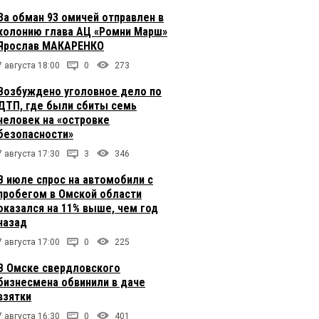
За обман 93 омичей отправлен в
колонию глава АЦ «Ромни Марш»
Ярослав МАКАРЕНКО
7 августа 18:00
0
273
Возбуждено уголовное дело по
ДТП, где были сбиты семь
человек на «островке
безопасности»
7 августа 17:30
3
346
В июле спрос на автомобили с
пробегом в Омской области
оказался на 11% выше, чем год
назад
7 августа 17:00
0
225
В Омске свердловского
бизнесмена обвинили в даче
взятки
7 августа 16:30
0
401