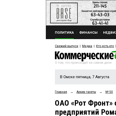
ПОЛИТИКА
ФИНАНСЫ
НЕДВИ
Свежий выпуск
Медиа
Кто есть кто
О том, что происходит на самом деле
В Омске пятница, 7 Августа
Главная
→
Архив газеты
→
№ 50
ОАО «Рот Фронт» 
предприятий Ро