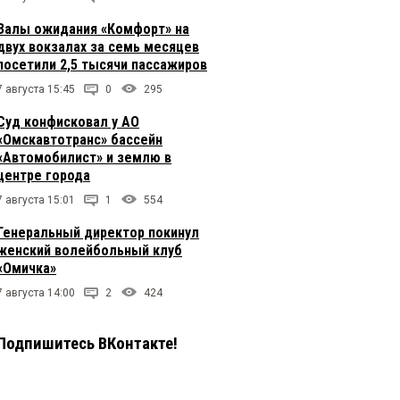
Залы ожидания «Комфорт» на
двух вокзалах за семь месяцев
посетили 2,5 тысячи пассажиров
7 августа 15:45
0
295
Суд конфисковал у АО
«Омскавтотранс» бассейн
«Автомобилист» и землю в
центре города
7 августа 15:01
1
554
Генеральный директор покинул
женский волейбольный клуб
«Омичка»
7 августа 14:00
2
424
Подпишитесь ВКонтакте!