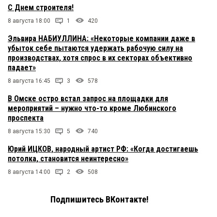
С Днем строителя!
8 августа 18:00
1
420
Эльвира НАБИУЛЛИНА: «Некоторые компании даже в
убыток себе пытаются удержать рабочую силу на
производствах, хотя спрос в их секторах объективно
падает»
8 августа 16:45
3
578
В Омске остро встал запрос на площадки для
мероприятий – нужно что-то кроме Любинского
проспекта
8 августа 15:30
5
740
Юрий ИЦКОВ, народный артист РФ: «Когда достигаешь
потолка, становится неинтересно»
8 августа 14:00
2
508
Подпишитесь ВКонтакте!