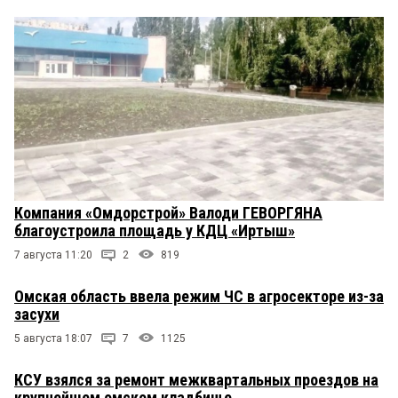
Компания «Омдорстрой» Валоди ГЕВОРГЯНА
благоустроила площадь у КДЦ «Иртыш»
7 августа 11:20
2
819
Омская область ввела режим ЧС в агросекторе из-за
засухи
5 августа 18:07
7
1125
КСУ взялся за ремонт межквартальных проездов на
крупнейшем омском кладбище