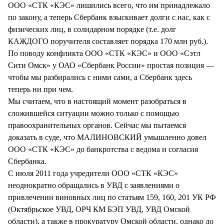
ООО «СТК «КЭС» лишились всего, что им принадлежало
по закону, а теперь Сбербанк взыскивает долги с нас, как с
физических лиц, в солидарном порядке (т.е. долг
КАЖДОГО поручителя составляет порядка 170 млн руб.).
По поводу конфликта ООО «СТК «КЭС» и ООО «Сэтл
Сити Омск» у ОАО «Сбербанк России» простая позиция —
чтобы мы разбирались с ними сами, а Сбербанк здесь
теперь ни при чем.
Мы считаем, что в настоящий момент разобраться в
сложившейся ситуации можно только с помощью
правоохранительных органов. Сейчас мы пытаемся
доказать в суде, что МАЛИНОВСКИЙ умышленно довел
ООО «СТК «КЭС» до банкротства с ведома и согласия
Сбербанка.
С июля 2011 года учредители ООО «СТК «КЭС»
неоднократно обращались в УВД с заявлениями о
привлечении виновных лиц по статьям 159, 160, 201 УК РФ
(Октябрьское УВД, ОРЧ КМ БЭП УВД, УВД Омской
области), а также в прокуратуру Омской области, однако до