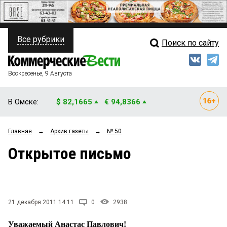
Все рубрики
Поиск по сайту
ПОЛИТИКА
Свежий выпуск
Медиа
ФИНАНСЫ
Воскресенье, 9 Августа
Кто есть кто
НЕДВИЖИМОСТЬ
В Омске:
$ 82,1665
€ 94,8366
Интервью
БИЗНЕС
Главная
→
Архив газеты
→
№ 50
Мнения
ОБЩЕСТВО
Открытое письмо
Рейтинги
ЗАКОН
Блоги
НОВОСТИ КОМПАНИЙ
Архив
21 декабря 2011 14:11
0
2938
ПРОИСШЕСТВИЯ
Уважаемый Анастас Павлович!