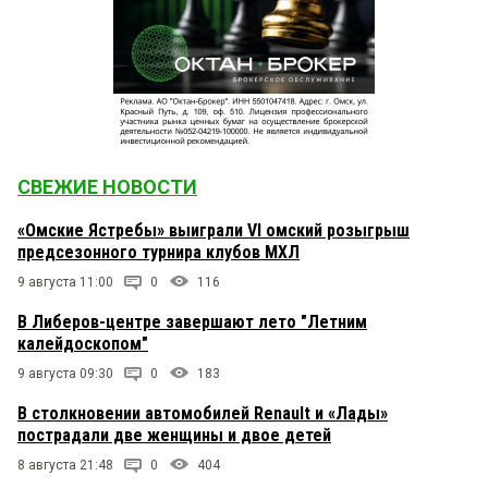
СВЕЖИЕ НОВОСТИ
«Омские Ястребы» выиграли VI омский розыгрыш
предсезонного турнира клубов МХЛ
9 августа 11:00
0
116
В Либеров-центре завершают лето "Летним
калейдоскопом"
9 августа 09:30
0
183
В столкновении автомобилей Renault и «Лады»
пострадали две женщины и двое детей
8 августа 21:48
0
404