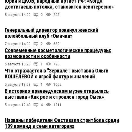
Юрий ИЦКОВ, народный артист РФ: «Когда
достигаешь потолка, становится неинтересно»
8 августа 14:00
0
205
Генеральный директор покинул женский
волейбольный клуб «Омичка»
7 августа 14:00
2
682
Современные косметологические процедуры:
возможности и особенности
6 августа 15:20
1
726
Что отражается в "Зеркале": выставка Ольги
КОШЕЛЕВОЙ с игрой фактур и значений
5 августа 13:58
1
1002
В историко-краеведческом музее открылась
выставка «Как рос и строился город Омск»
5 августа 12:40
4
1211
Названы победители Фестиваля стритбола среди
109 команд в семи категориях