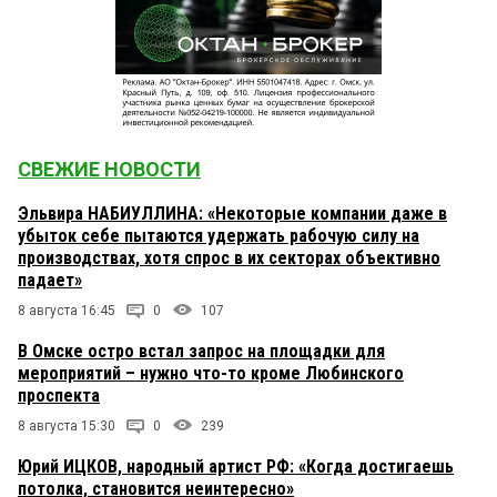
СВЕЖИЕ НОВОСТИ
Эльвира НАБИУЛЛИНА: «Некоторые компании даже в
убыток себе пытаются удержать рабочую силу на
производствах, хотя спрос в их секторах объективно
падает»
8 августа 16:45
0
107
В Омске остро встал запрос на площадки для
мероприятий – нужно что-то кроме Любинского
проспекта
8 августа 15:30
0
239
Юрий ИЦКОВ, народный артист РФ: «Когда достигаешь
потолка, становится неинтересно»