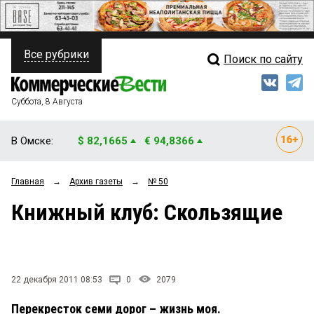
Все рубрики
Поиск по сайту
ПОЛИТИКА
Свежий выпуск
Медиа
ФИНАНСЫ
Суббота, 8 Августа
Кто есть кто
НЕДВИЖИМОСТЬ
В Омске:
$ 82,1665
€ 94,8366
Интервью
БИЗНЕС
Главная
→
Архив газеты
→
№ 50
Мнения
ОБЩЕСТВО
Книжный клуб: Скользящие
Рейтинги
ЗАКОН
Блоги
НОВОСТИ КОМПАНИЙ
Архив
22 декабря 2011 08:53
0
2079
ПРОИСШЕСТВИЯ
Перекресток семи дорог – жизнь моя.
СТИЛЬ ЖИЗНИ