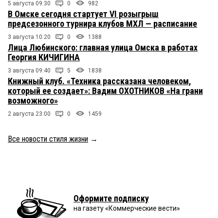
5 августа 09:30
0
982
В Омске сегодня стартует VI розыгрыш
предсезонного турнира клубов МХЛ — расписание
3 августа 10:20
0
1388
Лица Любинского: главная улица Омска в работах
Георгия КИЧИГИНА
3 августа 09:40
5
1838
Книжный клуб. «Техника рассказана человеком,
который ее создает»: Вадим ОХОТНИКОВ «На грани
возможного»
2 августа 23:00
0
1459
Все новости стиля жизни
→
Оформите подписку
на газету «Коммерческие вести»