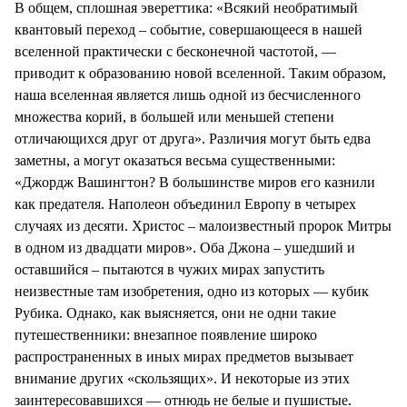
В общем, сплошная эвереттика: «Всякий необратимый
квантовый переход – событие, совершающееся в нашей
вселенной практически с бесконечной частотой, —
приводит к образованию новой вселенной. Таким образом,
наша вселенная является лишь одной из бесчисленного
множества корий, в большей или меньшей степени
отличающихся друг от друга». Различия могут быть едва
заметны, а могут оказаться весьма существенными:
«Джордж Вашингтон? В большинстве миров его казнили
как предателя. Наполеон объединил Европу в четырех
случаях из десяти. Христос – малоизвестный пророк Митры
в одном из двадцати миров». Оба Джона – ушедший и
оставшийся – пытаются в чужих мирах запустить
неизвестные там изобретения, одно из которых — кубик
Рубика. Однако, как выясняется, они не одни такие
путешественники: внезапное появление широко
распространенных в иных мирах предметов вызывает
внимание других «скользящих». И некоторые из этих
заинтересовавшихся — отнюдь не белые и пушистые.