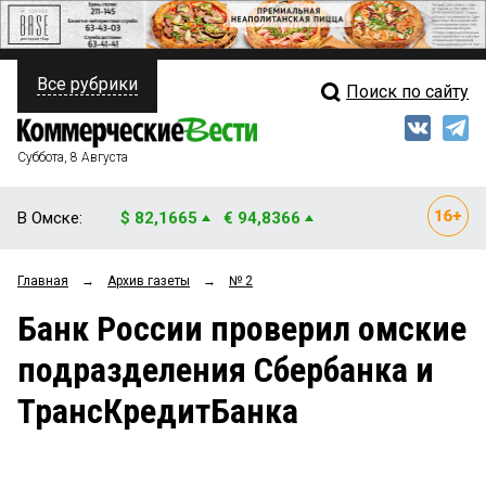
Все рубрики
Поиск по сайту
ПОЛИТИКА
Свежий выпуск
Медиа
ФИНАНСЫ
Суббота, 8 Августа
Кто есть кто
НЕДВИЖИМОСТЬ
В Омске:
$ 82,1665
€ 94,8366
Интервью
БИЗНЕС
Главная
→
Архив газеты
→
№ 2
Мнения
ОБЩЕСТВО
Банк России проверил омские
Рейтинги
ЗАКОН
подразделения Сбербанка и
Блоги
НОВОСТИ КОМПАНИЙ
ТрансКредитБанка
Архив
ПРОИСШЕСТВИЯ