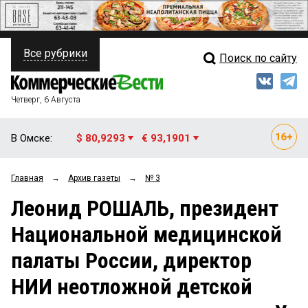
Все рубрики
Поиск по сайту
ПОЛИТИКА
Свежий выпуск
Медиа
ФИНАНСЫ
Четверг, 6 Августа
Кто есть кто
НЕДВИЖИМОСТЬ
В Омске:
$ 80,9293
€ 93,1901
Интервью
БИЗНЕС
Главная
→
Архив газеты
→
№ 3
Мнения
ОБЩЕСТВО
Леонид РОШАЛЬ, президент
Рейтинги
ЗАКОН
Национальной медицинской
Блоги
НОВОСТИ КОМПАНИЙ
палаты России, директор
Архив
ПРОИСШЕСТВИЯ
НИИ неотложной детской