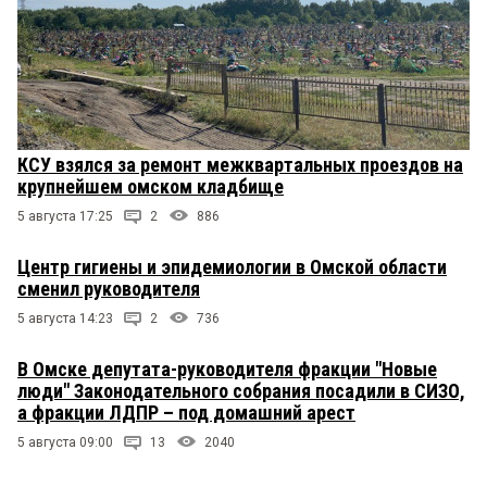
КСУ взялся за ремонт межквартальных проездов на
крупнейшем омском кладбище
5 августа 17:25
2
886
Центр гигиены и эпидемиологии в Омской области
сменил руководителя
5 августа 14:23
2
736
В Омске депутата-руководителя фракции "Новые
люди" Законодательного собрания посадили в СИЗО,
а фракции ЛДПР – под домашний арест
5 августа 09:00
13
2040