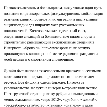
СТИЛЬ ЖИЗНИ
Не являясь активным болельщиком, вижу только один путь
познания мира закоренелых физкультурников: глобализация
развлекательных порталов и их миграция в виртуальные
энциклопедии для широких масс русскоязычных
пользователей. Хочется отыскать идеальный сайт,
оперативно следящий за большинством видов спорта и
стремительно размещающий эксклюзивные сведения в
Интернете. «Sports.ru» http://www.sports.ru вплотную
придвинулся к воплощенной мечте рядового гражданина
моей державы о спортивном справочнике.
Дизайн бьет наповал тяжеловесными красками и сетевыми
возможностями портала, предложенными посетителям
ресурса. Все фишки в одном флаконе. Пятерка за
украшательства заслужена интернет-строителями честно.
На загрузочной странице вижу рубрики с выпадающими
меню, озаглавленные: «евро-2012», «футбол», « хоккей»,
«баскетбол»,«авто/мотто»,«теннис»,«биатлон» и даже