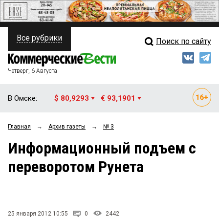
Все рубрики
Поиск по сайту
ПОЛИТИКА
Свежий выпуск
Медиа
ФИНАНСЫ
Четверг, 6 Августа
Кто есть кто
НЕДВИЖИМОСТЬ
В Омске:
$ 80,9293
€ 93,1901
Интервью
БИЗНЕС
Главная
→
Архив газеты
→
№ 3
Мнения
ОБЩЕСТВО
Информационный подъем с
Рейтинги
ЗАКОН
переворотом Рунета
Блоги
НОВОСТИ КОМПАНИЙ
Архив
ПРОИСШЕСТВИЯ
25 января 2012 10:55
0
2442