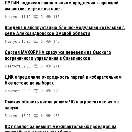
ПУТИН подписал закон о новом продлении «гаражной
амнистии» ещё на пять лет
6 августа 11:10
0
113
Введена в эксплуатацию блочно-модульная котельная в
селе Александровское Омской области
6 августа 10:30
0
145
Сергея МАХОРИНА сразу же перевели из Омского
пограничного управления в Сахалинское
6 августа 09:30
0
271
ЦИК определила очередность партий в избирательном
бюллетене на выборах
6 августа 09:00
0
228
Омская область ввела режим ЧС в агросекторе из-за
засухи
5 августа 18:07
6
486
КСУ взялся за ремонт межквартальных проездов на