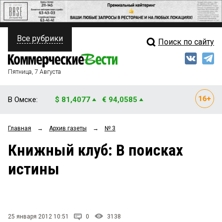
Все рубрики
Поиск по сайту
ПОЛИТИКА
Свежий выпуск
Медиа
ФИНАНСЫ
Пятница, 7 Августа
Кто есть кто
НЕДВИЖИМОСТЬ
В Омске:
$ 81,4077
€ 94,0585
Интервью
БИЗНЕС
Главная
→
Архив газеты
→
№ 3
Мнения
ОБЩЕСТВО
Книжный клуб: В поисках
Рейтинги
ЗАКОН
истины
Блоги
НОВОСТИ КОМПАНИЙ
Архив
ПРОИСШЕСТВИЯ
25 января 2012 10:51
0
3138
СТИЛЬ ЖИЗНИ