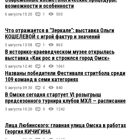
возможности и особенности
6 августа 15:20
1
503
Что отражается в "Зеркале": выставка Ольги
КОШЕЛЕВОЙ с игрой фактур и значений
5 августа 13:58
1
863
В историко-краеведческом музее открылась
выставка «Как рос и строился город Омск»
5 августа 12:40
4
1061
Названы победители Фестиваля стритбола среди
109 команд в семи категориях
5 августа 09:30
0
840
В Омске сегодня стартует VI розыгрыш
предсезонного турнира клубов МХЛ — расписание
3 августа 10:20
0
1242
Лица Любинского: главная улица Омска в работах
Георгия КИЧИГИНА