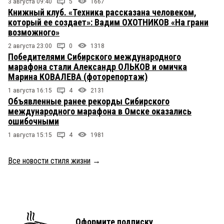
3 августа 09:40
5
1667
Книжный клуб. «Техника рассказана человеком,
который ее создает»: Вадим ОХОТНИКОВ «На грани
возможного»
2 августа 23:00
0
1318
Победителями Сибирского международного
марафона стали Александр ОЛЬКОВ и омичка
Марина КОВАЛЕВА (фоторепортаж)
1 августа 16:15
4
2131
Объявленные ранее рекорды Сибирского
международного марафона в Омске оказались
ошибочными
1 августа 15:15
4
1981
Все новости стиля жизни
→
Оформите подписку