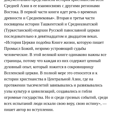
Средней Азии в ее взаимосвязях с другими регионами
Востока. В первой части книги идет речь о временах
древности и Средневековья». Вторая и третья части
посвящены истории Ташкентской и Среднеазиатской
(Туркестанской) епархии Русской павославной церкви
последовательно в девятнадцатом и двадцатом веках.
«История Церкви подобна Книге жизни, которую пишет
Промысл Божий, незримо устрояющий судьбы
человеческие. В этой великой книге одинаково важны все
страницы, потому что каждая из них содержит ценный
духовный опыт, который ложится в сокровищницу
Вселенской церкви. В полной мере это относится и к
истории христианства в Центральной Азии, где на
протяжении тысячелетий завязывались и развязывались
узлы культур и цивилизаций, создавались и гибли
огромные государства. Но и среди грозных событий, среди
всех испытаний люди искали свою веру, свою истину», —
пишет автор во вступлении.