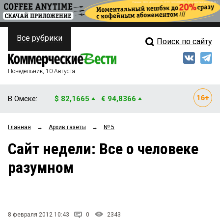
Все рубрики
Поиск по сайту
ПОЛИТИКА
Свежий выпуск
Медиа
ФИНАНСЫ
Понедельник, 10 Августа
Кто есть кто
НЕДВИЖИМОСТЬ
В Омске:
$ 82,1665
€ 94,8366
Интервью
БИЗНЕС
Главная
→
Архив газеты
→
№ 5
Мнения
ОБЩЕСТВО
Сайт недели: Все о человеке
Рейтинги
ЗАКОН
разумном
Блоги
НОВОСТИ КОМПАНИЙ
Архив
ПРОИСШЕСТВИЯ
8 февраля 2012 10:43
0
2343