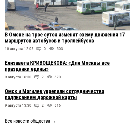
В Омске на трое суток изменят схему движения 17
маршрутов автобусов и троллейбусов
10 августа 12:03
0
303
Елизавета КРИВОЩЕКОВА: «Для Москвы все
праздники едины»
9 августа 16:30
2
570
Омск и Могилев укрепили сотрудничество
подписанием дорожной карты
9 августа 13:30
2
616
Все новости общества
→