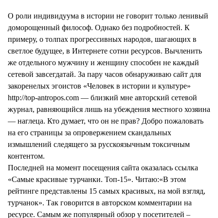
СТИЛЬ ЖИЗНИ
О роли индивидуума в истории не говорит только ленивый
доморощенный философ. Однако без подробностей. К
примеру, о толпах прогрессивных народов, шагающих в
светлое будущее, в Интернете сотни ресурсов. Вычленить
же отдельного мужчину и женщину способен не каждый
сетевой завсегдатай. За пару часов обнаруживаю сайт для
закоренелых эгоистов «Человек в истории и культуре»
http://top-antropos.com — близкий мне авторский сетевой
журнал, равняющийся лишь на убеждения местного хозяина
— наглеца. Кто думает, что он не прав? Добро пожаловать
на его страницы за опровержением скандальных
измышлений следящего за русскоязычным токсичным
контентом.
Последней на момент посещения сайта оказалась ссылка
«Самые красивые турчанки. Топ-15». Читаю:«В этом
рейтинге представлены 15 самых красивых, на мой взгляд,
турчанок». Так говорится в авторском комментарии на
ресурсе. Самым же популярный обзор у посетителей –