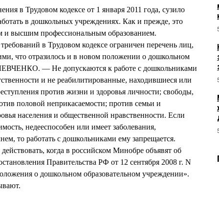
ния в Трудовом кодексе от 1 января 2011 года, сузило
аботать в дошкольных учреждениях. Как и прежде, это
м и высшим профессиональным образованием.
требований в Трудовом кодексе ограничен перечень лиц,
ми, что отразилось и в новом положении о дошкольном
 ЛЕВЧЕНКО. — Не допускаются к работе с дошкольниками
тственности и не реабилитированные, находившиеся или
реступления против жизни и здоровья личности; свободы,
ротив половой неприкасаемости; против семьи и
овья населения и общественной нравственности. Если
мость, недееспособен или имеет заболевания,
ем, то работать с дошкольниками ему запрещается.
действовать, когда в российском Минобре объявят об
остановления Правительства РФ от 12 сентября 2008 г. N
оложения о дошкольном образовательном учреждении».
ывают.