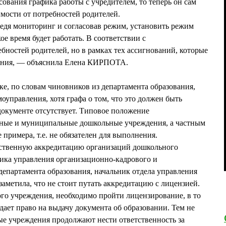
ования графика работы с учредителем, то теперь он сам
имости от потребностей родителей.
едя мониторинг и согласовав режим, установить режим
ое время будет работать. В соответствии с
ебностей родителей, но в рамках тех ассигнований, которые
ения, — объяснила Елена КИРПОТА.
ке, по словам чиновников из департамента образования,
моуправления, хотя графа о том, что это должен быть
окументе отсутствует. Типовое положение
енные и муниципальные дошкольные учреждения, а частным
 примера, т.е. не обязателен для выполнения.
ственную аккредитацию организаций дошкольного
ника управления организационно-кадрового и
епартамента образования, начальник отдела управления
метила, что не стоит путать аккредитацию с лицензией.
го учреждения, необходимо пройти лицензирование, в то
дает право на выдачу документа об образовании. Тем не
ые учреждения продолжают нести ответственность за