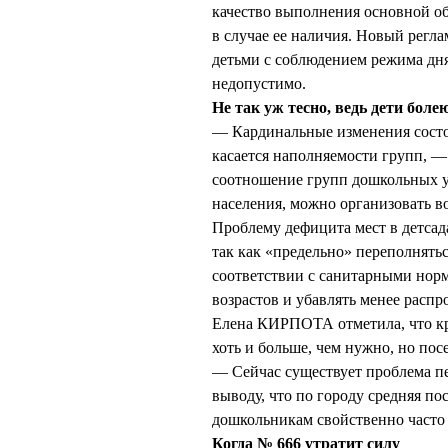
качество выполнения основной о
в случае ее наличия. Новый регл
детьми с соблюдением режима дня
недопустимо.
Не так уж тесно, ведь дети боле
— Кардинальные изменения состоят
касается наполняемости групп, 
соотношение групп дошкольных у
населения, можно организовать в
Проблему дефицита мест в детсад
так как «предельно» переполнятьс
соответствии с санитарными норм
возрастов и убавлять менее расп
Елена КИРПОТА отметила, что кри
хоть и больше, чем нужно, но по
— Сейчас существует проблема пе
выводу, что по городу средняя пос
дошкольникам свойственно часто 
Когда № 666 утратит силу