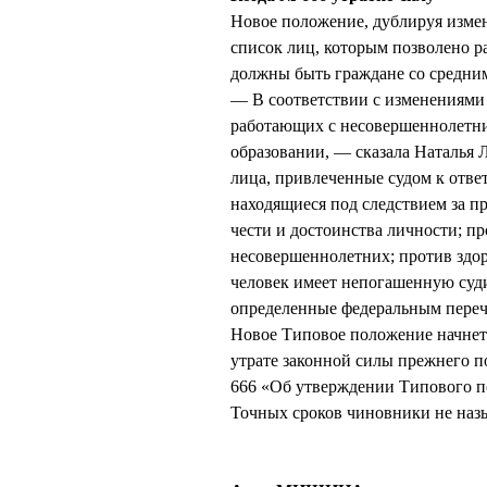
Новое положение, дублируя измене
список лиц, которым позволено р
должны быть граждане со средни
— В соответствии с изменениями 
работающих с несовершеннолетни
образовании, — сказала Наталья
лица, привлеченные судом к отве
находящиеся под следствием за п
чести и достоинства личности; п
несовершеннолетних; против здор
человек имеет непогашенную суди
определенные федеральным перечн
Новое Типовое положение начнет 
утрате законной силы прежнего п
666 «Об утверждении Типового п
Точных сроков чиновники не наз