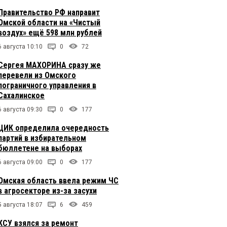
Правительство РФ направит
Омской области на «Чистый
воздух» ещё 598 млн рублей
6 августа 10:10
0
72
Сергея МАХОРИНА сразу же
перевели из Омского
пограничного управления в
Сахалинское
6 августа 09:30
0
177
ЦИК определила очередность
партий в избирательном
бюллетене на выборах
6 августа 09:00
0
177
Омская область ввела режим ЧС
в агросекторе из-за засухи
5 августа 18:07
6
459
КСУ взялся за ремонт