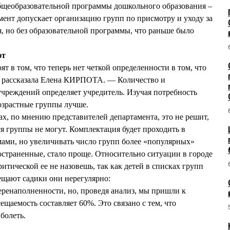
бщеобразовательной программы дошкольного образования –
амент допускает организацию групп по присмотру и уходу за
, но без образовательной программы, что раньше было
ют
 в том, что теперь нет четкой определенности в том, что
— рассказала Елена КИРПОТА. — Количество и
чреждений определяет учредитель. Изучая потребность
озрастные группы лучше.
ах, по мнению представителей департамента, это не решит,
я группы не могут. Комплектация будет проходить в
ами, но увеличивать число групп более «популярных»
ространенные, стало проще. Относительно ситуации в городе
тической ее не назовешь, так как детей в списках групп
сещают садики они нерегулярно:
ренаполненности, но, проведя анализ, мы пришли к
ещаемость составляет 60%. Это связано с тем, что
болеть.