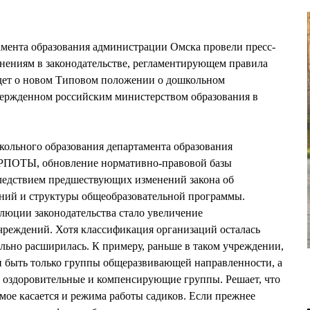
3
амента образования администрации Омска провели пресс-
ениям в законодательстве, регламентирующем правила
идет о новом Типовом положении о дошкольном
вержденном российским министерством образования в
кольного образования департамента образования
РПОТЫ, обновление нормативно-правовой базы
следствием предшествующих изменений закона об
аний и структуры общеобразовательной программы.
люции законодательства стало увеличение
чреждений. Хотя классификация организаций осталась
льно расширилась. К примеру, раньше в таком учреждении,
ли быть только группы общеразвивающей направленности, а
, оздоровительные и компенсирующие группы. Решает, что
амое касается и режима работы садиков. Если прежнее