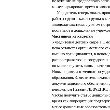
положение не предполагало соглас
может варьировать время в завис
— Учредитель теперь может, пров
работы групп – какая группа в как
законодательством, с учетом потр
поступают в дошкольные учрежд
Частников не касается
Учредителем детских садов в Омс
пока останется орган местного са
именно муниципалитет, в новом д
распространяется на государств
он может служить лишь в качестве
Новые правила отменяют государ
образования. Заместитель началь
документационного обеспечения д
персоналом Наталья ЛЕВЧЕНКО за
Чтобы получить статус дошкольно
время как аккредитация подтверж
менее дошкольные образовательн