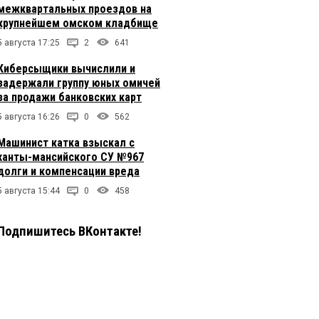
межквартальных проездов на
крупнейшем омском кладбище
5 августа 17:25
2
641
Киберсыщики вычислили и
задержали группу юных омичей
за продажи банковских карт
5 августа 16:26
0
562
Машинист катка взыскал с
ханты-мансийского СУ №967
долги и компенсации вреда
5 августа 15:44
0
458
Подпишитесь ВКонтакте!