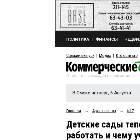
ПОЛИТИКА
ФИНАНСЫ
НЕДВИ
Свежий выпуск
Медиа
Кто есть кто
О том, что происходит на самом деле
В Омске четверг, 6 Августа
Главная
→
Архив газеты
→
№ 7
Детские сады теп
работать и чему у