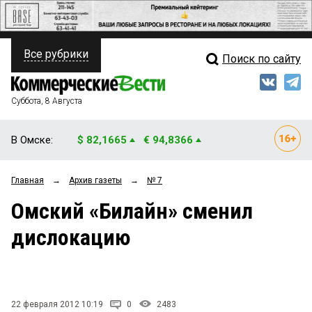
Все рубрики
Поиск по сайту
ПОЛИТИКА
Свежий выпуск
Медиа
ФИНАНСЫ
Суббота, 8 Августа
Кто есть кто
НЕДВИЖИМОСТЬ
В Омске:
$ 82,1665
€ 94,8366
Интервью
БИЗНЕС
Главная
→
Архив газеты
→
№ 7
Мнения
ОБЩЕСТВО
Омский «Билайн» сменил
Рейтинги
ЗАКОН
дислокацию
Блоги
НОВОСТИ КОМПАНИЙ
Архив
ПРОИСШЕСТВИЯ
22 февраля 2012 10:19
0
2483