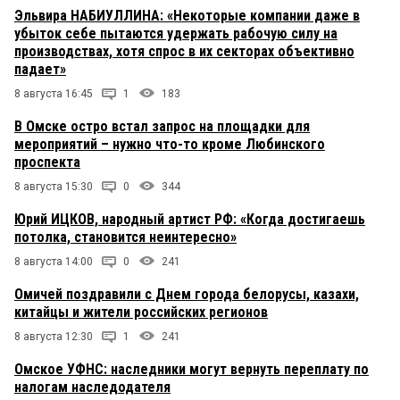
Эльвира НАБИУЛЛИНА: «Некоторые компании даже в
убыток себе пытаются удержать рабочую силу на
производствах, хотя спрос в их секторах объективно
падает»
8 августа 16:45
1
183
В Омске остро встал запрос на площадки для
мероприятий – нужно что-то кроме Любинского
проспекта
8 августа 15:30
0
344
Юрий ИЦКОВ, народный артист РФ: «Когда достигаешь
потолка, становится неинтересно»
8 августа 14:00
0
241
Омичей поздравили с Днем города белорусы, казахи,
китайцы и жители российских регионов
8 августа 12:30
1
241
Омское УФНС: наследники могут вернуть переплату по
налогам наследодателя