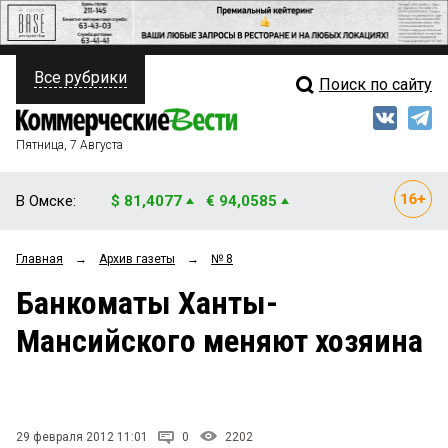
Все рубрики
Поиск по сайту
ПОЛИТИКА
Свежий выпуск
Медиа
ФИНАНСЫ
Пятница, 7 Августа
Кто есть кто
НЕДВИЖИМОСТЬ
В Омске:
$ 81,4077
€ 94,0585
Интервью
БИЗНЕС
Главная
→
Архив газеты
→
№ 8
Мнения
ОБЩЕСТВО
Банкоматы Ханты-
Рейтинги
ЗАКОН
Мансийского меняют хозяина
Блоги
НОВОСТИ КОМПАНИЙ
Архив
ПРОИСШЕСТВИЯ
29 февраля 2012 11:01
0
2202