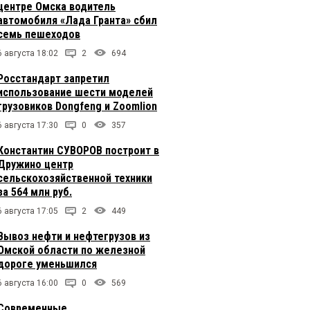
центре Омска водитель
автомобиля «Лада Гранта» сбил
семь пешеходов
6 августа 18:02
2
694
Росстандарт запретил
использование шести моделей
грузовиков Dongfeng и Zoomlion
6 августа 17:30
0
357
Константин СУВОРОВ построит в
Дружино центр
сельскохозяйственной техники
за 564 млн руб.
6 августа 17:05
2
449
Вывоз нефти и нефтегрузов из
Омской области по железной
дороге уменьшился
6 августа 16:00
0
569
Современные