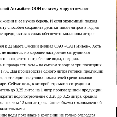
льной Ассамблеи ООН по всему миру отмечают
ик жизни и ее нужно беречь. И если экономный подход
быту способен сохранить десятки тысяч литров в год на
е предприятия в силах обеспечить миллионы литров
шел к 22 марта Омский филиал ОАО «САН ИнБев». Хоть
 не является, но хорошее настроение сотрудникам
ого – сократить потребление воды, подарил.
ь и правда есть чем – на омском заводе за три последних
 17%. Для производства одного литра готовой продукции
ы, и это один из лучших показателей среди заводов
ре. Сейчас цель, к которой стремятся сотрудники
затель до 3,25 литра на 1 литр произведенной продукции.
ократит водопотребление с 3,28 до 3,25 литра, средняя
больше чем 12 млн литров. Такие объемы сэкономленной
значительными.
ие воды появилась в компании не только благодаря