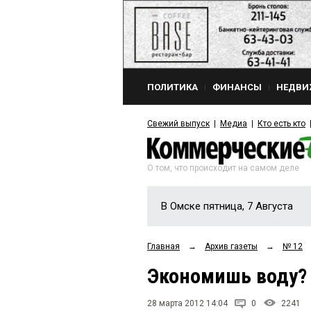
ПОЛИТИКА
ФИНАНСЫ
НЕДВИ
Свежий выпуск
Медиа
Кто есть кто
О том, что происходит на самом деле
В Омске пятница, 7 Августа
Главная
→
Архив газеты
→
№ 12
Экономишь воду? 
28 марта 2012 14:04
0
2241