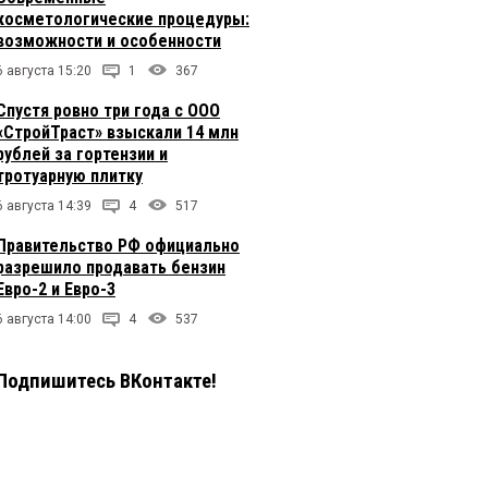
косметологические процедуры:
возможности и особенности
6 августа 15:20
1
367
Спустя ровно три года с ООО
«СтройТраст» взыскали 14 млн
рублей за гортензии и
тротуарную плитку
6 августа 14:39
4
517
Правительство РФ официально
разрешило продавать бензин
Евро-2 и Евро-3
6 августа 14:00
4
537
Подпишитесь ВКонтакте!