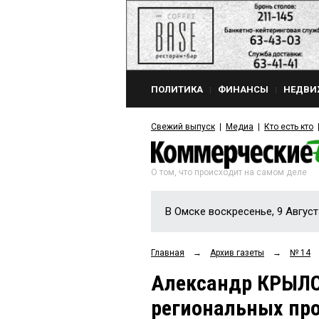
ПОЛИТИКА
ФИНАНСЫ
НЕДВИ
Свежий выпуск
Медиа
Кто есть кто
О том, что происходит на самом деле
В Омске воскресенье, 9 Август
Главная
→
Архив газеты
→
№ 14
Александр КРЫЛО
региональных про