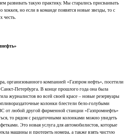
ем развивать такую практику. Мы старались присваивать
хоккея, но если в команде появятся новые звезды, то с
х честь.
мнефть»
ура, организованного компанией «Газпром нефть», посетили
Санкт-Петербурга. В конце прошлого года она была
тила журналистов во всей своей красе – новые резервуары
топливораздаточные колонки блестели бело-голубыми
АЗС от любой другой фирменной станции «Газпромнефть»
еться, то рядом с раздаточными колонками можно увидеть
лфетками. Это новая услуга для автомобилистов, которые
текла машины и протереть номера, а также взять чистую