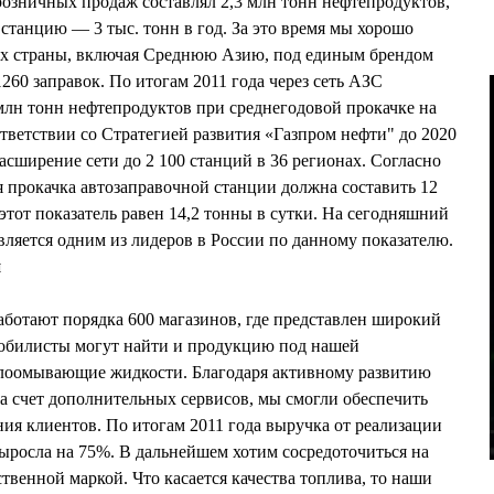
розничных продаж составлял 2,3 млн тонн нефтепродуктов,
 станцию — 3 тыс. тонн в год. За это время мы хорошо
нах страны, включая Среднюю Азию, под единым брендом
60 заправок. По итогам 2011 года через сеть АЗС
млн тонн нефтепродуктов при среднегодовой прокачке на
ответствии со Стратегией развития «Газпром нефти" до 2020
асширение сети до 2 100 станций в 36 регионах. Согласно
я прокачка автозаправочной станции должна составить 12
этот показатель равен 14,2 тонны в сутки. На сегодняшний
вляется одним из лидеров в России по данному показателю.
й
ботают порядка 600 магазинов, где представлен широкий
мобилисты могут найти и продукцию под нашей
еклоомывающие жидкости. Благодаря активному развитию
за счет дополнительных сервисов, мы смогли обеспечить
я клиентов. По итогам 2011 года выручка от реализации
ыросла на 75%. В дальнейшем хотим сосредоточиться на
венной маркой. Что касается качества топлива, то наши