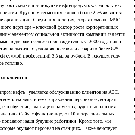
лучают скидки при покупке нефтепродуктов. Сейчас у нас
дприятий. Крупным сегментом с долей более 25% являются
е организации. Среди них полиция, скорая помощь, МЧС.
нного партнера – ключевой фактор роста корпоративных
одним элементом социальной активности компании является
амме поддержки сельхозпроизводителей. С 2009 года наши
ия на льготных условиях поставили аграриям более 825
ей суммой преференций 3,3 млрд рублей. В текущем году
ое топливо.
ых» клиентов
зпром нефть» уделяется обслуживанию клиентов на АЗС.
а комплексная система управления персоналом, которая
, его обучение, адаптацию на местах, аудит выполнения
мотивацию. Сейчас функционируют 10 межрегиональных
о попадают наши будущие работники. Кроме того, мы
которые обучают персонал на станциях. Также действует