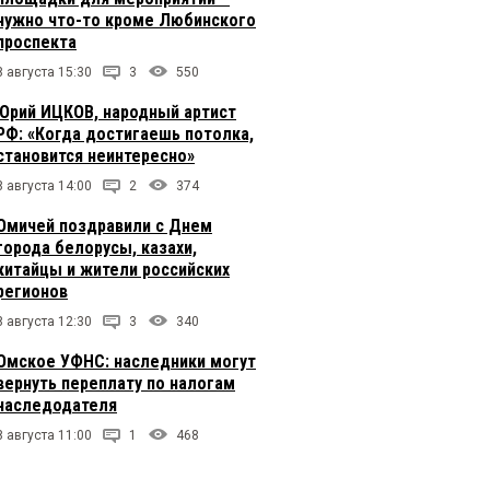
нужно что-то кроме Любинского
проспекта
8 августа 15:30
3
550
Юрий ИЦКОВ, народный артист
РФ: «Когда достигаешь потолка,
становится неинтересно»
8 августа 14:00
2
374
Омичей поздравили с Днем
города белорусы, казахи,
китайцы и жители российских
регионов
8 августа 12:30
3
340
Омское УФНС: наследники могут
вернуть переплату по налогам
наследодателя
8 августа 11:00
1
468