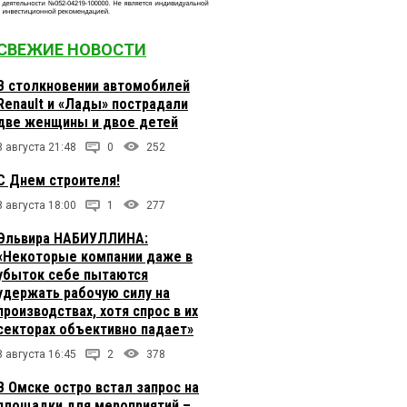
СВЕЖИЕ НОВОСТИ
В столкновении автомобилей
Renault и «Лады» пострадали
две женщины и двое детей
8 августа 21:48
0
252
С Днем строителя!
8 августа 18:00
1
277
Эльвира НАБИУЛЛИНА:
«Некоторые компании даже в
убыток себе пытаются
удержать рабочую силу на
производствах, хотя спрос в их
секторах объективно падает»
8 августа 16:45
2
378
В Омске остро встал запрос на
площадки для мероприятий –