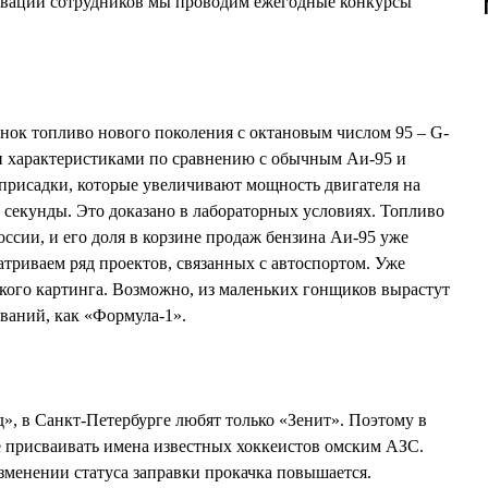
ивации сотрудников мы проводим ежегодные конкурсы
нок топливо нового поколения с октановым числом 95 – G-
и характеристиками по сравнению с обычным Аи-95 и
присадки, которые увеличивают мощность двигателя на
 секунды. Это доказано в лабораторных условиях. Топливо
оссии, и его доля в корзине продаж бензина Аи-95 уже
атриваем ряд проектов, связанных с автоспортом. Уже
кого картинга. Возможно, из маленьких гонщиков вырастут
ваний, как «Формула-1».
д», в Санкт-Петербурге любят только «Зенит». Поэтому в
е присваивать имена известных хоккеистов омским АЗС.
изменении статуса заправки прокачка повышается.