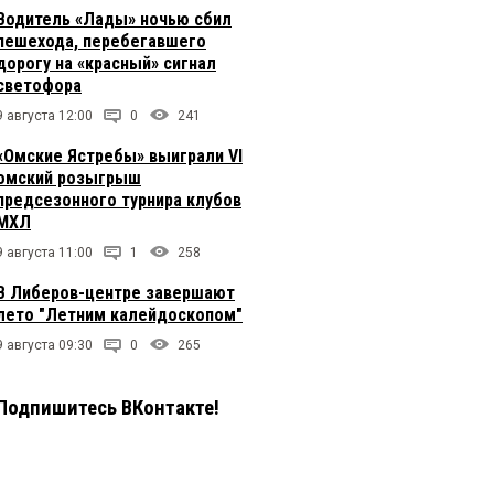
Водитель «Лады» ночью сбил
пешехода, перебегавшего
дорогу на «красный» сигнал
светофора
9 августа 12:00
0
241
«Омские Ястребы» выиграли VI
омский розыгрыш
предсезонного турнира клубов
МХЛ
9 августа 11:00
1
258
В Либеров-центре завершают
лето "Летним калейдоскопом"
9 августа 09:30
0
265
Подпишитесь ВКонтакте!