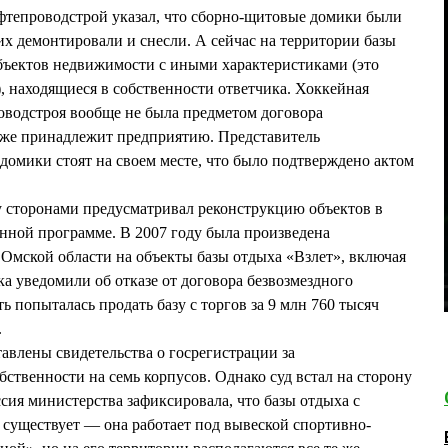
тепроводстрой указал, что сборно-щитовые домики были
х демонтировали и снесли. А сейчас на территории базы
бъектов недвижимости с иными характеристиками (это
 находящиеся в собственности ответчика. Хоккейная
водстроя вообще не была предметом договора
акже принадлежит предприятию. Представитель
домики стоят на своем месте, что было подтверждено актом
у сторонами предусматривал реконструкцию объектов в
нной программе. В 2007 году была произведена
 Омской области на объекты базы отдыха «Взлет», включая
ка уведомили об отказе от договора безвозмездного
ь попыталась продать базу с торгов за 9 млн 760 тысяч
.
авлены свидетельства о госрегистрации за
ственности на семь корпусов. Однако суд встал на сторону
сия министерства зафиксировала, что базы отдыха с
 существует — она работает под вывеской спортивно-