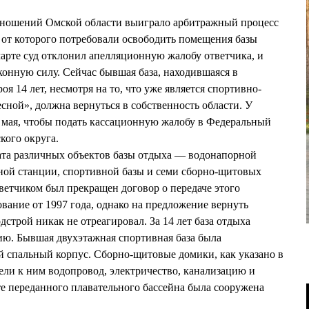
ношений Омской области выиграло арбитражный процесс
от которого потребовали освободить помещения базы
марте суд отклонил апелляционную жалобу ответчика, и
конную силу. Сейчас бывшая база, находившаяся в
 14 лет, несмотря на то, что уже является спортивно-
ной», должна вернуться в собственность области. У
3 мая, чтобы подать кассационную жалобу в Федеральный
кого округа.
та различных объектов базы отдыха — водонапорной
ной станции, спортивной базы и семи сборно-щитовых
тветчиком был прекращен договор о передаче этого
вание от 1997 года, однако на предложение вернуть
строй никак не отреагировал. За 14 лет база отдыха
ию. Бывшая двухэтажная спортивная база была
 спальный корпус. Сборно-щитовые домики, как указано в
ели к ним водопровод, электричество, канализацию и
те переданного плавательного бассейна была сооружена