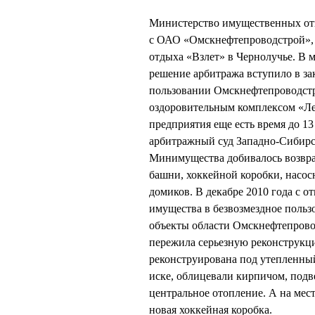
Министерство имущественных от
с ОАО «Омскнефтепроводстрой», 
отдыха «Взлет» в Чернолучье. В 
решение арбитража вступило в за
пользовании Омскнефтепроводстроя
оздоровительным комплексом «Лес
предприятия еще есть время до 1
арбитражный суд Западно-Сибирс
Минимущества добивалось возвра
башни, хоккейной коробки, насос
домиков. В декабре 2010 года с о
имущества в безвозмездное пользо
объекты области Омскнефтепровод
пережила серьезную реконструкц
реконструирована под утепленный
иске, облицевали кирпичом, подв
центральное отопление. А на мес
новая хоккейная коробка.