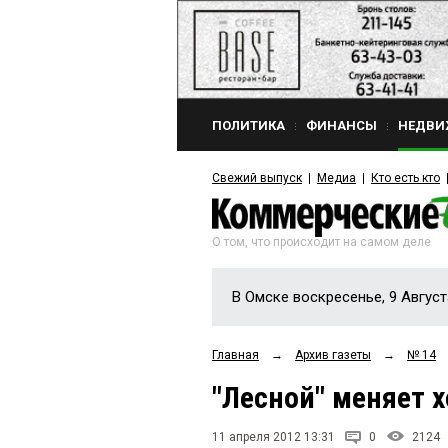
ПОЛИТИКА
ФИНАНСЫ
НЕДВИ
Свежий выпуск
Медиа
Кто есть кто
О том, что происходит на самом деле
В Омске воскресенье, 9 Август
Главная
→
Архив газеты
→
№ 14
"Лесной" меняет 
11 апреля 2012 13:31
0
2124