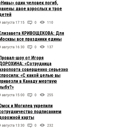
«Нивы» один человек погиб,
ранены двое взрослых и трое
детей
9 августа 17:15
0
110
Елизавета КРИВОЩЕКОВА: Для
Москвы все праздники едины
9 августа 16:30
0
137
Провал-шоу от Игоря
ДОРОХИНА: «Сотрудница
аэропорта совершенно серьезно
спросила: «С какой целью вы
привезли в Канаду мертвую
рыбу?»
9 августа 15:00
0
255
Омск и Могилев укрепили
сотрудничество подписанием
дорожной карты
9 августа 13:30
0
232