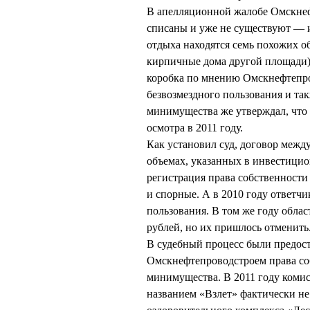
В апелляционной жалобе Омскнеф
списаны и уже не существуют — и
отдыха находятся семь похожих о
кирпичные дома другой площади),
коробка по мнению Омскнефтепро
безвозмездного пользования и т
минимущества же утверждал, что 
осмотра в 2011 году.
Как установил суд, договор межд
объемах, указанных в инвестицио
регистрация права собственности
и спорные. А в 2010 году ответчи
пользования. В том же году област
рублей, но их пришлось отменить
В судебный процесс были предост
Омскнефтепроводстроем права соб
минимущества. В 2011 году комис
названием «Взлет» фактически не