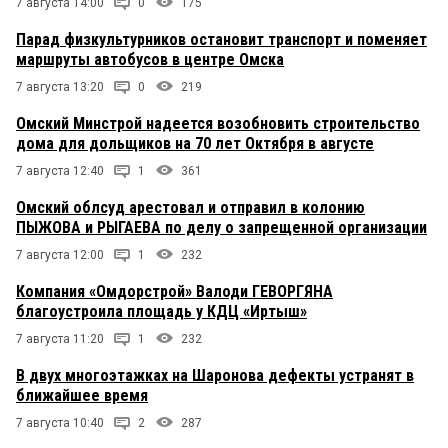
7 августа 14:00
0
175
Парад физкультурников остановит транспорт и поменяет
маршруты автобусов в центре Омска
7 августа 13:20
0
219
Омский Минстрой надеется возобновить строительство
дома для дольщиков на 70 лет Октября в августе
7 августа 12:40
1
361
Омский облсуд арестовал и отправил в колонию
ПЫЖОВА и РЫГАЕВА по делу о запрещенной организации
7 августа 12:00
1
232
Компания «Омдорстрой» Валоди ГЕВОРГЯНА
благоустроила площадь у КДЦ «Иртыш»
7 августа 11:20
1
232
В двух многоэтажках на Шаронова дефекты устранят в
ближайшее время
7 августа 10:40
2
287