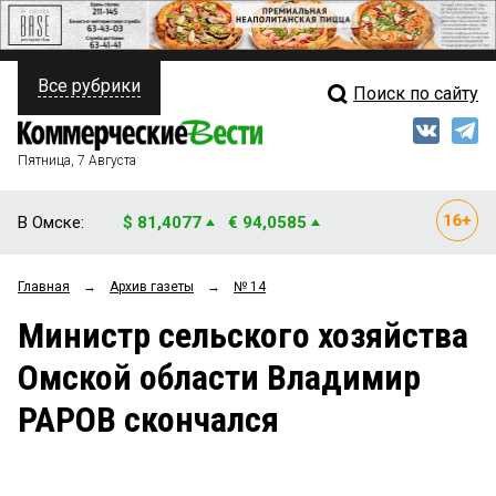
Все рубрики
Поиск по сайту
ПОЛИТИКА
Свежий выпуск
Медиа
ФИНАНСЫ
Пятница, 7 Августа
Кто есть кто
НЕДВИЖИМОСТЬ
В Омске:
$ 81,4077
€ 94,0585
Интервью
БИЗНЕС
Главная
→
Архив газеты
→
№ 14
Мнения
ОБЩЕСТВО
Министр сельского хозяйства
Рейтинги
ЗАКОН
Омской области Владимир
Блоги
НОВОСТИ КОМПАНИЙ
РАРОВ скончался
Архив
ПРОИСШЕСТВИЯ