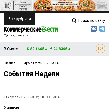
Все рубрики
Поиск по сайту
ПОЛИТИКА
Свежий выпуск
Медиа
ФИНАНСЫ
Суббота, 8 Августа
Кто есть кто
НЕДВИЖИМОСТЬ
В Омске:
$ 82,1665
€ 94,8366
Интервью
БИЗНЕС
Главная
→
Архив газеты
→
№ 14
Мнения
ОБЩЕСТВО
События Недели
Рейтинги
ЗАКОН
Блоги
НОВОСТИ КОМПАНИЙ
Архив
11 апреля 2012 10:53
0
2304
ПРОИСШЕСТВИЯ
2 апреля