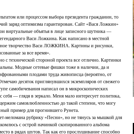
ультатом или процессом выбора президента гражданин, то
учий заряд оптимизма гарантирован. Сайт «Вася Ложкин»
т свои виртуальные объятья в лице записного шутника —
егендарного Васи Ложкина. Как написано в местной
льное творчество Васи ЛОЖКИНА. Картины и рисунки,
сованные за все время».
но с технической стороной проекта все отлично. Картинки
нальны. Модные сетевые фишки тоже в наличии, да и
ифрованными плодами труда живописца (вероятно, от
 Отмечаю десяток приглянувшихся экземпляров от свежего
ступе самобичевания написал он в микроскопических
с себя — глядя в зеркало. Меня мало интересует политика,
 одержим самовлюбленностью до такой степени, что могу
йный пример для прогнившего Рунета.
т-меломана рубрику «Песни», но не тянусь за мышкой для
акомлюсь с острой начинкой скопированного альбома
место в рядах шутов. Так как его прослушивание способно