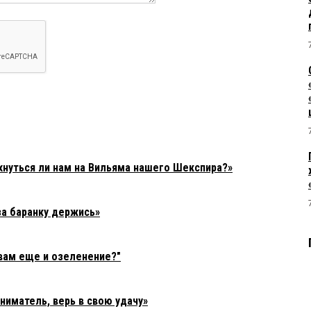
нуться ли нам на Вильяма нашего Шекспира?»
а баранку держись»
вам еще и озеленение?"
иматель, верь в свою удачу»