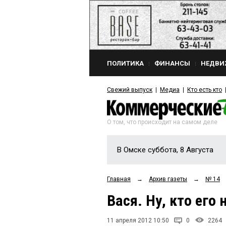
ПОЛИТИКА
ФИНАНСЫ
НЕДВИ
Свежий выпуск
Медиа
Кто есть кто
О том, что происходит на самом деле
В Омске суббота, 8 Августа
Главная
→
Архив газеты
→
№ 14
Вася. Ну, кто его 
11 апреля 2012 10:50
0
2264