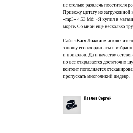
не столько развлечь посетителя р
Привожу цитату из загруженной н
«mp3» 4.53 Мб: «Я купил в магаз
морге. Со мной еще несколько тр
Сайт «Вася Ложкин» исключитель
заношу его координаты в избранн
и приколов. Да и качеству сетево
но все открывается достаточно ш
контент пополняется отсканирова
пропускать многоликий шедевр.
Павлов Сергей