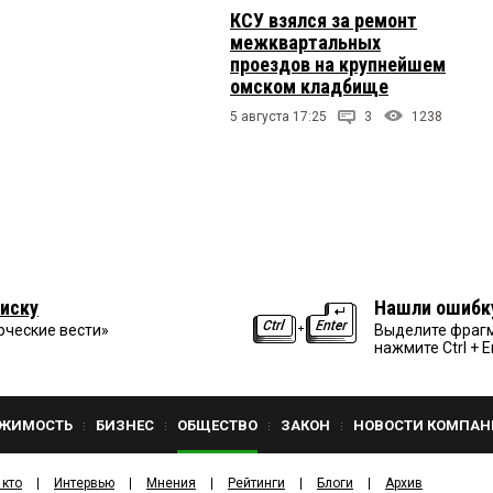
КСУ взялся за ремонт
межквартальных
проездов на крупнейшем
омском кладбище
5 августа 17:25
3
1238
иску
Нашли ошибк
рческие вести»
Выделите фрагм
нажмите Ctrl + E
ЖИМОСТЬ
БИЗНЕС
ОБЩЕСТВО
ЗАКОН
НОВОСТИ КОМПАН
 кто
Интервью
Мнения
Рейтинги
Блоги
Архив