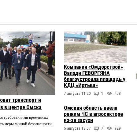
Компания «Омдорстрой»
Валоди ГЕВОРГЯНА
благоустроила площадь у
КДЦ «Иртыш»
7 августа 11:20
1
453
овит транспорт и
в в центре Омска
Омская область ввела
режим ЧС в агросекторе
ся требованиями временных
из-за засухи
ть меры личной безопасности.
5 августа 18:07
7
929