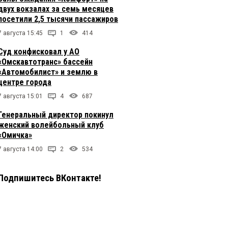
двух вокзалах за семь месяцев
посетили 2,5 тысячи пассажиров
7 августа 15:45
1
414
Суд конфисковал у АО
«Омскавтотранс» бассейн
«Автомобилист» и землю в
центре города
7 августа 15:01
4
687
Генеральный директор покинул
женский волейбольный клуб
«Омичка»
7 августа 14:00
2
534
Подпишитесь ВКонтакте!