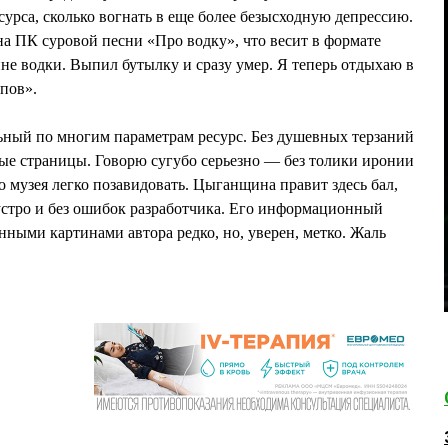
есурса, сколько вогнать в еще более безысходную депрессию.
а ПК суровой песни «Про водку», что весит в формате
ине водки. Выпил бутылку и сразу умер. Я теперь отдыхаю в
упов».
ный по многим параметрам ресурс. Без душевных терзаний
ые страницы. Говорю сугубо серьезно — без толики иронии
го музея легко позавидовать. Цыганщина правит здесь бал,
устро и без ошибок разработчика. Его информационный
нными картинами автора редко, но, уверен, метко. Жаль