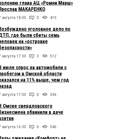
колонию глава АЦ «Ромни Марш»
Ярослав МАКАРЕНКО
7 августа 18:00
0
410
Возбуждено уголовное дело по
ДТП, где были сбиты семь
человек на «островке
безопасности»
7 августа 17:30
3
512
В июле спрос на автомобили с
пробегом в Омской области
оказался на 11% выше, чем год
назад
7 августа 17:00
0
336
В Омске свердловского
бизнесмена обвинили в даче
взятки
7 августа 16:30
0
546
Залы ожидания «Комфорт» на