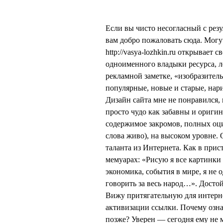
Если вы чисто несогласный с рез
вам добро пожаловать сюда. Мог
http://vasya-lozhkin.ru открывае
одноименного владыки ресурса, л
рекламной заметке, «изобразите
популярные, новые и старые, нари
Дизайн сайта мне не понравился, 
просто чудо как забавны и ориги
содержимое закромов, полных оц
слова живо), на высоком уровне.
таланта из Интернета. Как в при
мемуарах: «Рисую я все картинки 
экономика, события в мире, я не
говорить за весь народ…». Досто
Вижу притягательную для интерне
активизации ссылки. Почему озн
позже? Уверен — сегодня ему не 